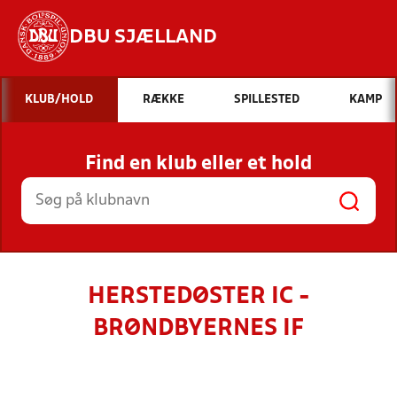
DBU SJÆLLAND
Hvad vil du søge efter?
KLUB/HOLD
RÆKKE
SPILLESTED
KAMP
INDHOLD OG NYHEDER
Find en klub eller et hold
STILLINGER, RESULTATER, KLUBBER OG
HOLD
HERSTEDØSTER IC -
BRØNDBYERNES IF