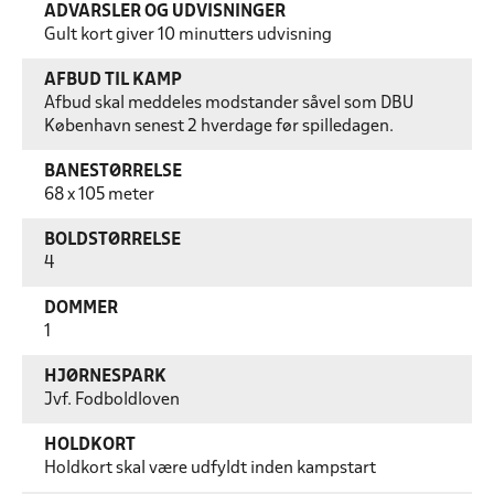
ADVARSLER OG UDVISNINGER
Gult kort giver 10 minutters udvisning
AFBUD TIL KAMP
Afbud skal meddeles modstander såvel som DBU
København senest 2 hverdage før spilledagen.
BANESTØRRELSE
68 x 105 meter
BOLDSTØRRELSE
4
DOMMER
1
HJØRNESPARK
Jvf. Fodboldloven
HOLDKORT
Holdkort skal være udfyldt inden kampstart