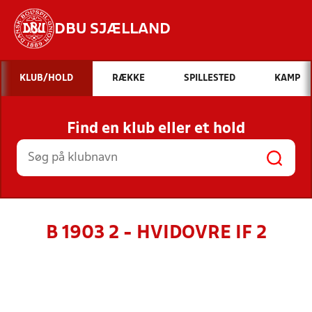
DBU SJÆLLAND
Hvad vil du søge efter?
KLUB/HOLD
RÆKKE
SPILLESTED
KAMP
INDHOLD OG NYHEDER
Find en klub eller et hold
STILLINGER, RESULTATER, KLUBBER OG
HOLD
B 1903 2 - HVIDOVRE IF 2