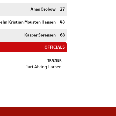
Anas Osobow
27
helm Kristian Mousten Hansen
43
Kasper Sørensen
68
OFFICIALS
TRÆNER
Jari Alving Larsen