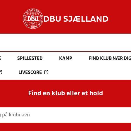
DBU SJÆLLAND
E
SPILLESTED
KAMP
FIND KLUB NÆR DI
LIVESCORE
Find en klub eller et hold