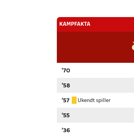
KAMPFAKTA
'70
'58
Ukendt spiller
'57
'55
'36