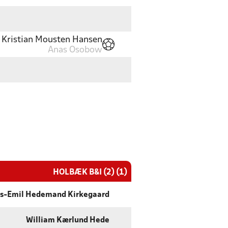
 Kristian Mousten Hansen
Anas Osobow
HOLBÆK B&I (2) (1)
s-Emil Hedemand Kirkegaard
William Kærlund Hede