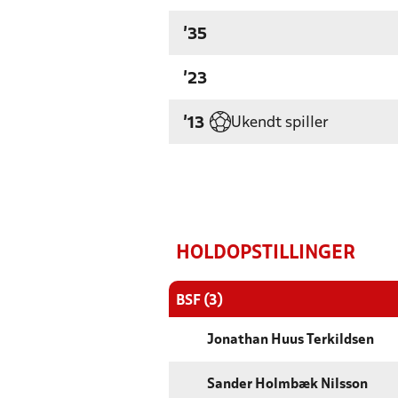
'35
'23
Ukendt spiller
'13
HOLDOPSTILLINGER
BSF (3)
Jonathan Huus Terkildsen
Sander Holmbæk Nilsson