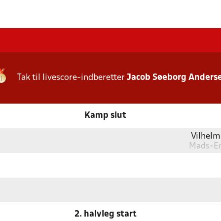
Tak til livescore-indberetter
Jacob Søeborg Anders
Kamp slut
Vilhelm
Mads-Em
2. halvleg start