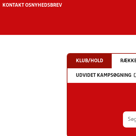
KONTAKT OS
NYHEDSBREV
KLUB/HOLD
RÆKK
UDVIDET KAMPSØGNING