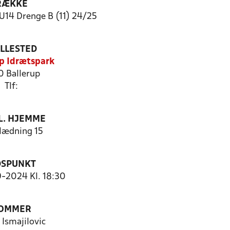
RÆKKE
14 Drenge B (11) 24/25
ILLESTED
p Idrætspark
0 Ballerup
Tlf:
. HJEMME
ædning 15
DSPUNKT
9-2024 Kl. 18:30
OMMER
 Ismajilovic