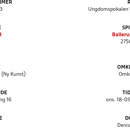
MMER
3
Ungdomspokalen U
E
SP
1
Balleru
275
E
OMKL
 (Ny Kunst)
Omkl
UDE
TI
ng 16
ons. 18-0
E
D
Denis