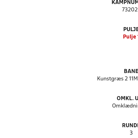
KAMPNU
73202
PULJ
Pulje 
BAN
Kunstgræs 2 11M
OMKL. 
Omklædni
RUND
3