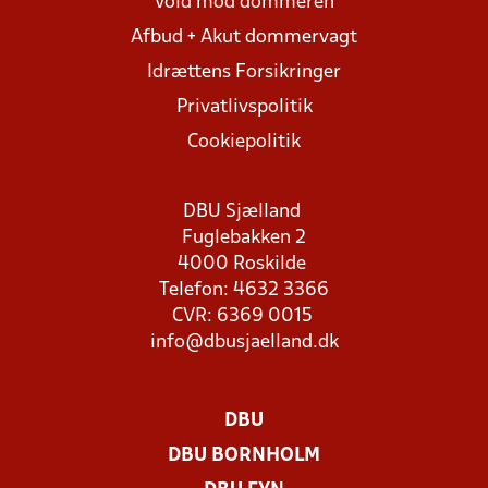
Vold mod dommeren
Afbud + Akut dommervagt
Idrættens Forsikringer
Privatlivspolitik
Cookiepolitik
DBU Sjælland
Fuglebakken 2
4000 Roskilde
Telefon: 4632 3366
CVR: 6369 0015
info@dbusjaelland.dk
DBU
DBU BORNHOLM