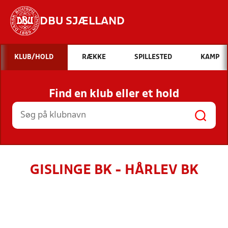
DBU SJÆLLAND
Hvad vil du søge efter?
KLUB/HOLD
RÆKKE
SPILLESTED
KAMP
INDHOLD OG NYHEDER
Find en klub eller et hold
STILLINGER, RESULTATER, KLUBBER OG
HOLD
GISLINGE BK - HÅRLEV BK