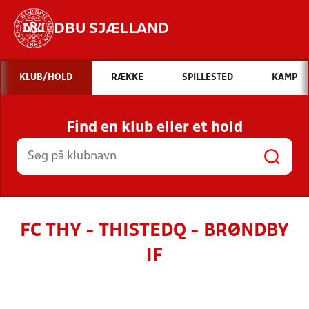
DBU SJÆLLAND
Hvad vil du søge efter?
KLUB/HOLD
RÆKKE
SPILLESTED
KAMP
INDHOLD OG NYHEDER
Find en klub eller et hold
STILLINGER, RESULTATER, KLUBBER OG
HOLD
FC THY - THISTEDQ - BRØNDBY
IF