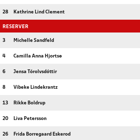
28
Kathrine Lind Clement
RESERVER
3
Michelle Sandfeld
4
Camilla Anna Hjortsø
6
Jensa Tórolvsdóttir
8
Vibeke Lindekrantz
13
Rikke Boldrup
20
Liva Petersson
26
Frida Borregaard Eskerod