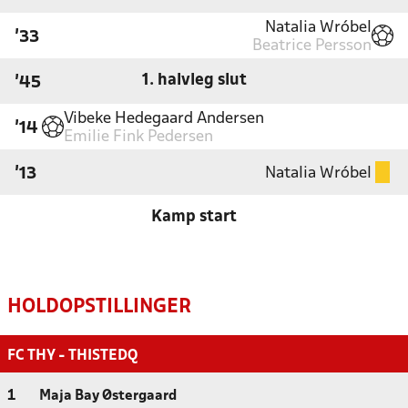
Natalia Wróbel
'33
Beatrice Persson
1. halvleg slut
'45
Vibeke Hedegaard Andersen
'14
Emilie Fink Pedersen
Natalia Wróbel
'13
Kamp start
HOLDOPSTILLINGER
FC THY - THISTEDQ
1
Maja Bay Østergaard