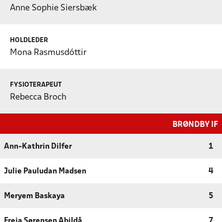
Anne Sophie Siersbæk
HOLDLEDER
Mona Rasmusdóttir
FYSIOTERAPEUT
Rebecca Broch
BRØNDBY IF
Ann-Kathrin Dilfer
1
Julie Pauludan Madsen
4
Meryem Baskaya
5
Freja Sørensen Abildå
7