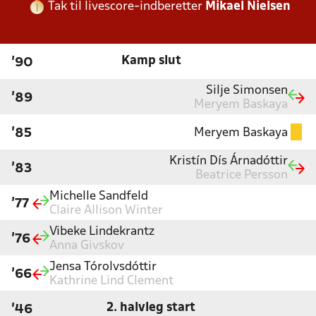
Tak til livescore-indberetter
Mikael Nielsen
Kamp slut
'90
Silje Simonsen
'89
Meryem Baskaya
Meryem Baskaya
'85
Kristín Dís Árnadóttir
'83
Beatrice Persson
Michelle Sandfeld
'77
Claire Allison Winter
Vibeke Lindekrantz
'76
Anna Givskov
Jensa Tórolvsdóttir
'66
Kathrine Lind Clement
2. halvleg start
'46