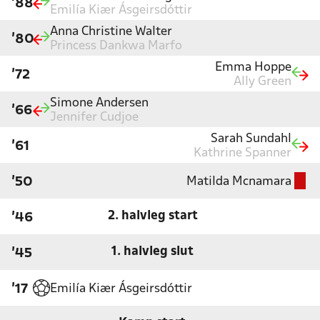
'88
Emilía Kiær Ásgeirsdóttir
Anna Christine Walter
'80
Princess Dankwa Marfo
Emma Hoppe
'72
Ally Green
Simone Andersen
'66
Jennifer Cudjoe
Sarah Sundahl
'61
Kathrine Spanner
Matilda Mcnamara
'50
2. halvleg start
'46
1. halvleg slut
'45
Emilía Kiær Ásgeirsdóttir
'17