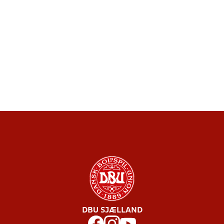
DBU SJÆLLAND