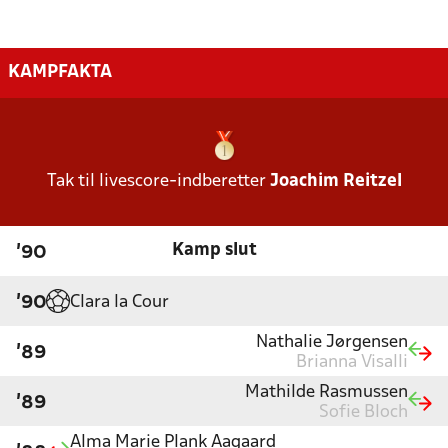
KAMPFAKTA
Tak til livescore-indberetter
Joachim Reitzel
Kamp slut
'90
Clara la Cour
'90
Nathalie Jørgensen
'89
Brianna Visalli
Mathilde Rasmussen
'89
Sofie Bloch
Alma Marie Plank Aagaard