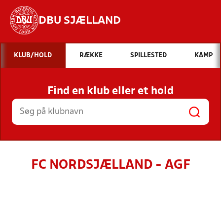
DBU SJÆLLAND
Hvad vil du søge efter?
KLUB/HOLD
RÆKKE
SPILLESTED
KAMP
INDHOLD OG NYHEDER
Find en klub eller et hold
STILLINGER, RESULTATER, KLUBBER OG
HOLD
FC NORDSJÆLLAND - AGF