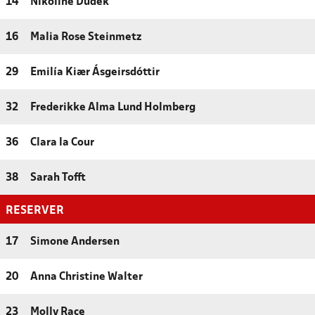
14
Nikoline Dudek
16
Malia Rose Steinmetz
29
Emilía Kiær Ásgeirsdóttir
32
Frederikke Alma Lund Holmberg
36
Clara la Cour
38
Sarah Tofft
RESERVER
17
Simone Andersen
20
Anna Christine Walter
23
Molly Race