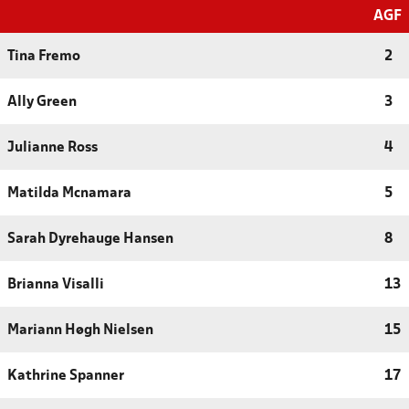
AGF
Tina Fremo
2
Ally Green
3
Julianne Ross
4
Matilda Mcnamara
5
Sarah Dyrehauge Hansen
8
Brianna Visalli
13
Mariann Høgh Nielsen
15
Kathrine Spanner
17