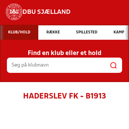
DBU SJÆLLAND
Hvad vil du søge efter?
KLUB/HOLD
RÆKKE
SPILLESTED
KAMP
INDHOLD OG NYHEDER
Find en klub eller et hold
STILLINGER, RESULTATER, KLUBBER OG
HOLD
HADERSLEV FK - B1913