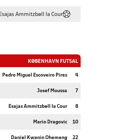
Esajas Ammitzbøll la Cour
KØBENHAVN FUTSAL
Pedro Miguel Escoveiro Pires
4
Josef Moussa
7
Esajas Ammitzbøll la Cour
8
Mario Dragovic
10
Daniel Kwanin Ohemeng
22