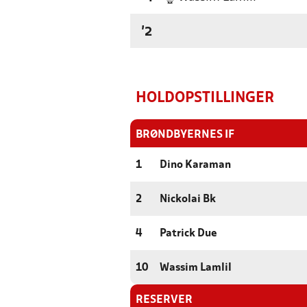
'2
HOLDOPSTILLINGER
BRØNDBYERNES IF
1
Dino Karaman
2
Nickolai Bk
4
Patrick Due
10
Wassim Lamlil
RESERVER