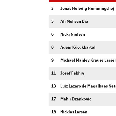
3
Jonas Helwiig Hemmingshøj
5
Ali Mohsen Dia
6
Nicki Nielsen
8
Adem Kücükkartal
9
Michael Manley Krause Larse
11
Josef Fakhry
13
Luiz Lazaro de Magalhaes Net
17
Mahir Dzankovic
18
Nicklas Larsen