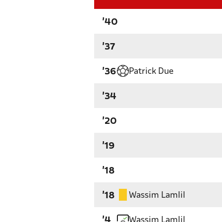
'40
'37
Patrick Due
'36
'34
'20
'19
'18
Wassim Lamlil
'18
Wassim Lamlil
'4