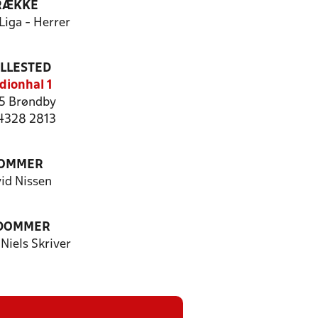
RÆKKE
Liga - Herrer
ILLESTED
dionhal 1
5 Brøndby
 4328 2813
OMMER
id Nissen
 DOMMER
Niels Skriver