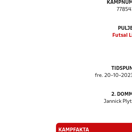
KAMPNU
77854
PULJ
Futsal L
TIDSPU
fre. 20-10-2023
2. DOM
Jannick Ply
KAMPFAKTA