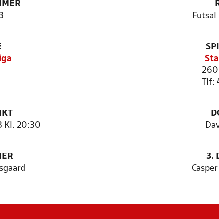
MMER
3
Futsal 
E
SP
iga
Sta
260
Tlf:
NKT
D
 Kl. 20:30
Dav
MER
3.
tsgaard
Casper 