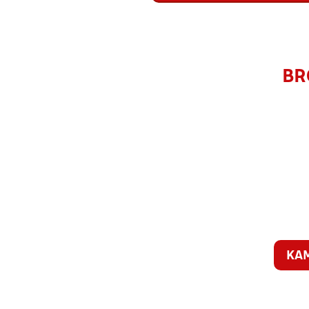
BR
KA