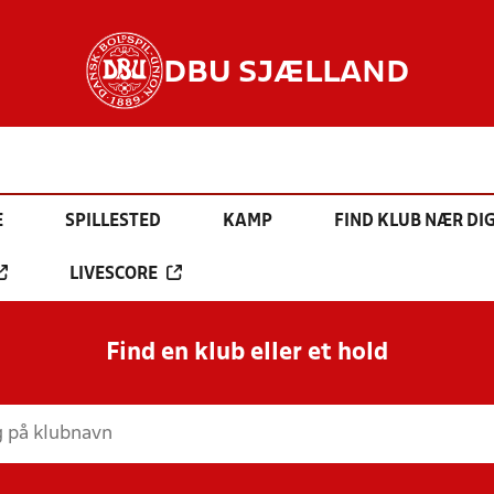
DBU SJÆLLAND
E
SPILLESTED
KAMP
FIND KLUB NÆR DI
LIVESCORE
Find en klub eller et hold