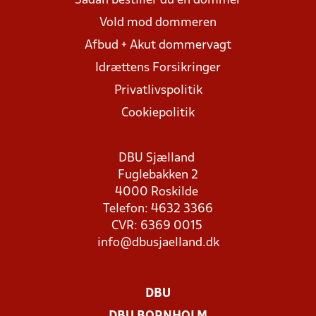
Sådan bestiller du en dommer
Vold mod dommeren
Afbud + Akut dommervagt
Idrættens Forsikringer
Privatlivspolitik
Cookiepolitik
DBU Sjælland
Fuglebakken 2
4000 Roskilde
Telefon: 4632 3366
CVR: 6369 0015
info@dbusjaelland.dk
DBU