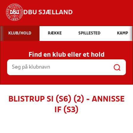
DBU SJÆLLAND
Hvad vil du søge efter?
KLUB/HOLD
RÆKKE
SPILLESTED
KAMP
INDHOLD OG NYHEDER
Find en klub eller et hold
STILLINGER, RESULTATER, KLUBBER OG
HOLD
BLISTRUP SI (S6) (2) - ANNISSE
IF (S3)