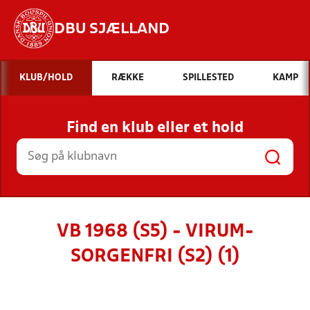
DBU SJÆLLAND
Hvad vil du søge efter?
KLUB/HOLD
RÆKKE
SPILLESTED
KAMP
INDHOLD OG NYHEDER
Find en klub eller et hold
STILLINGER, RESULTATER, KLUBBER OG
HOLD
VB 1968 (S5) - VIRUM-
SORGENFRI (S2) (1)