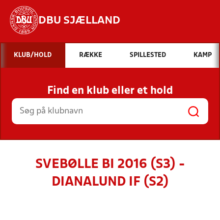
DBU SJÆLLAND
Hvad vil du søge efter?
KLUB/HOLD
RÆKKE
SPILLESTED
KAMP
INDHOLD OG NYHEDER
Find en klub eller et hold
STILLINGER, RESULTATER, KLUBBER OG
HOLD
SVEBØLLE BI 2016 (S3) -
DIANALUND IF (S2)