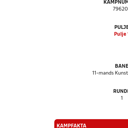
KAMPNU
79620
PULJ
Pulje 
BAN
11-mands Kunst
RUND
1
KAMPFAKTA