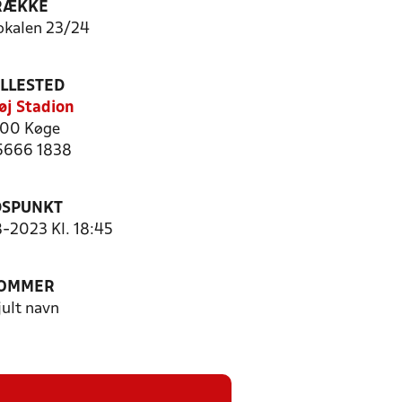
RÆKKE
okalen 23/24
ILLESTED
øj Stadion
00 Køge
 5666 1838
DSPUNKT
8-2023 Kl. 18:45
OMMER
jult navn