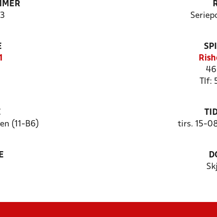
MMER
3
Seriep
E
SP
1
Rish
46
Tlf:
E
TI
en (11-B6)
tirs. 15-0
E
D
Sk