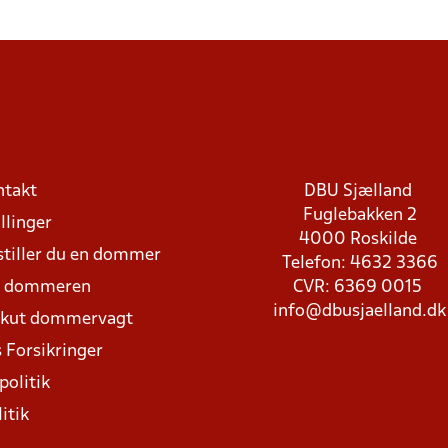
ntakt
DBU Sjælland
Fuglebakken 2
llinger
4000 Roskilde
stiller du en dommer
Telefon: 4632 3366
d dommeren
CVR: 6369 0015
info@dbusjaelland.dk
Akut dommervagt
 Forsikringer
politik
itik