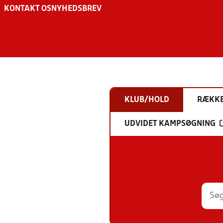
KONTAKT OS
NYHEDSBREV
KLUB/HOLD
RÆKK
UDVIDET KAMPSØGNING