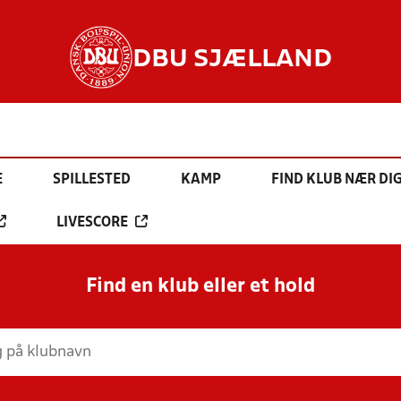
DBU SJÆLLAND
E
SPILLESTED
KAMP
FIND KLUB NÆR DI
LIVESCORE
Find en klub eller et hold