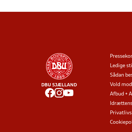
Presseko
Ledige sti
Sådan be
Vold mo
DBU SJÆLLAND
Afbud + 
Idrættens
Privatlivs
Cookiepol