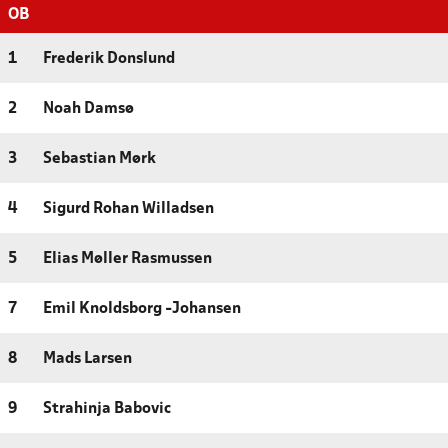
OB
1
Frederik Donslund
2
Noah Damsø
3
Sebastian Mørk
4
Sigurd Rohan Willadsen
5
Elias Møller Rasmussen
7
Emil Knoldsborg -Johansen
8
Mads Larsen
9
Strahinja Babovic