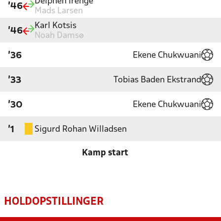
Delphen Irenge
'46
Mads Larsen
Karl Kotsis
'46
Noah Damsø
Ekene Chukwuani
'36
Tobias Baden Ekstrand
'33
Ekene Chukwuani
'30
Sigurd Rohan Willadsen
'1
Kamp start
HOLDOPSTILLINGER