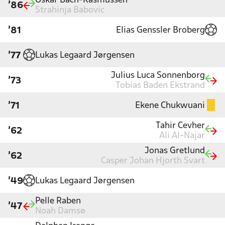
Oskar Bach-Rasmussen
'86
Strahinja Babovic
Elias Genssler Broberg
'81
Lukas Legaard Jørgensen
'77
Julius Luca Sonnenborg
'73
Tobias Baden Ekstrand
Ekene Chukwuani
'71
Tahir Cevher
'62
Ali Al-Najar
Jonas Gretlund
'62
Casper Johan Hjorth Svart
Lukas Legaard Jørgensen
'49
Pelle Raben
'47
Noah Damsø