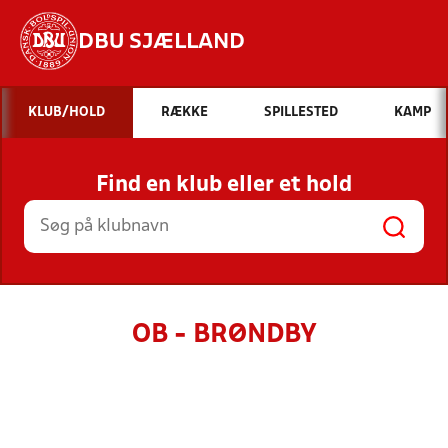
DBU SJÆLLAND
Hvad vil du søge efter?
KLUB/HOLD
RÆKKE
SPILLESTED
KAMP
INDHOLD OG NYHEDER
Find en klub eller et hold
STILLINGER, RESULTATER, KLUBBER OG
HOLD
OB - BRØNDBY