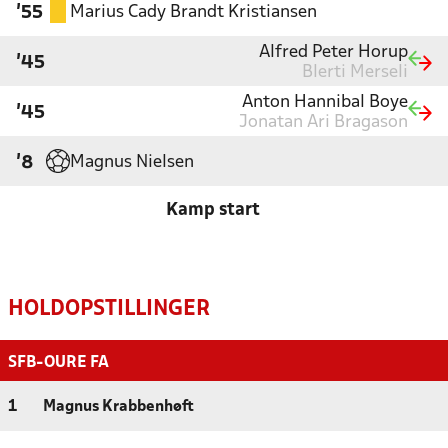
Marius Cady Brandt Kristiansen
'55
Alfred Peter Horup
'45
Blerti Merseli
Anton Hannibal Boye
'45
Jonatan Ari Bragason
Magnus Nielsen
'8
Kamp start
HOLDOPSTILLINGER
SFB-OURE FA
1
Magnus Krabbenhøft