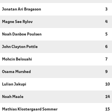
Jonatan Ari Bragason
3
Magne Søe Rylov
4
Noah Danboe Poulsen
5
John Clayton Pottle
6
Mohcin Belouahi
7
Osama Murshed
9
Lulian Jakupi
10
Noah Maale
14
Mathias Klostergaard Sommer
15