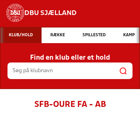
DBU SJÆLLAND
Hvad vil du søge efter?
KLUB/HOLD
RÆKKE
SPILLESTED
KAMP
INDHOLD OG NYHEDER
Find en klub eller et hold
STILLINGER, RESULTATER, KLUBBER OG
HOLD
SFB-OURE FA - AB