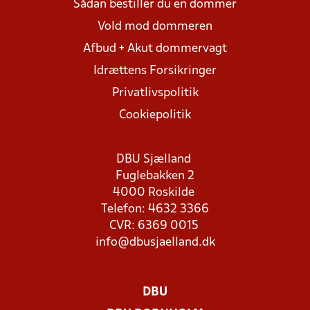
Sådan bestiller du en dommer
Vold mod dommeren
Afbud + Akut dommervagt
Idrættens Forsikringer
Privatlivspolitik
Cookiepolitik
DBU Sjælland
Fuglebakken 2
4000 Roskilde
Telefon: 4632 3366
CVR: 6369 0015
info@dbusjaelland.dk
DBU