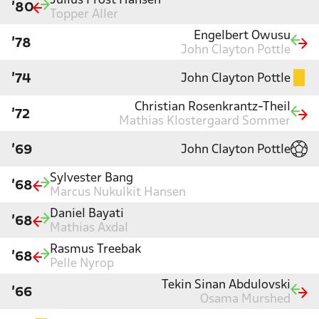
Julius Frost Hansen
'80
Topper Aller
Engelbert Owusu
'78
John Clayton Pottle
John Clayton Pottle
'74
Christian Rosenkrantz-Theil
'72
Mathias Klostergaard Sommer
John Clayton Pottle
'69
Sylvester Bang
'68
Marcus Nukulkit Hansen
Daniel Bayati
'68
Mathias Axdal
Rasmus Treebak
'68
Pelle Nyrop
Tekin Sinan Abdulovski
'66
Osama Murshed