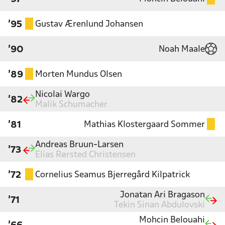
Gustav Ærenlund Johansen
'95
Noah Maale
'90
Morten Mundus Olsen
'89
Nicolai Wargo
'82
Malik Schumacher
Mathias Klostergaard Sommer
'81
Andreas Bruun-Larsen
'73
Elias Rørsted Christensen
Cornelius Seamus Bjerregård Kilpatrick
'72
Jonatan Ari Bragason
'71
Tekin Sinan Abdulovski
Mohcin Belouahi