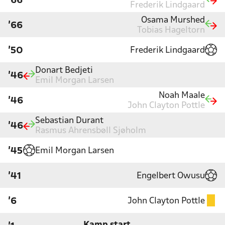
'66
Frederik Lindgaard
Osama Murshed
'66
Tobias Hageltorn
Frederik Lindgaard
'50
Donart Bedjeti
'46
Emil Morgan Larsen
Noah Maale
'46
John Clayton Pottle
Sebastian Durant
'46
Rasmus Ahrensbøll Sjøholm
Emil Morgan Larsen
'45
Engelbert Owusu
'41
John Clayton Pottle
'6