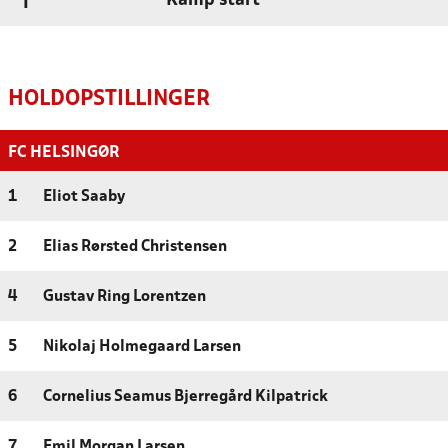
Kamp start
'1
HOLDOPSTILLINGER
FC HELSINGØR
1
Eliot Saaby
2
Elias Rørsted Christensen
4
Gustav Ring Lorentzen
5
Nikolaj Holmegaard Larsen
6
Cornelius Seamus Bjerregård Kilpatrick
7
Emil Morgan Larsen