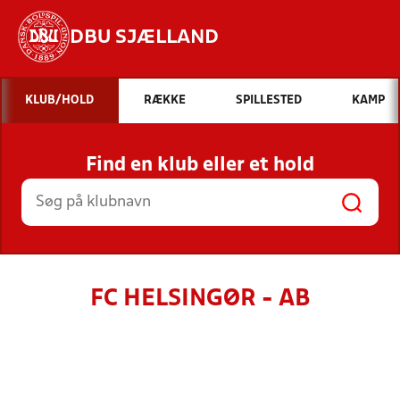
DBU SJÆLLAND
Hvad vil du søge efter?
KLUB/HOLD
RÆKKE
SPILLESTED
KAMP
INDHOLD OG NYHEDER
Find en klub eller et hold
STILLINGER, RESULTATER, KLUBBER OG
HOLD
FC HELSINGØR - AB