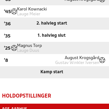
Karol Kownacki
'45
Lauge Meier
2. halvleg start
'36
1. halvleg slut
'35
Magnus Torp
'25
Lauge Duus
August Krogsgård
'8
Gustav Winkler Iversen
Kamp start
HOLDOPSTILLINGER