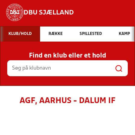
DBU SJÆLLAND
Hvad vil du søge efter?
KLUB/HOLD
RÆKKE
SPILLESTED
KAMP
INDHOLD OG NYHEDER
Find en klub eller et hold
STILLINGER, RESULTATER, KLUBBER OG
HOLD
AGF, AARHUS - DALUM IF