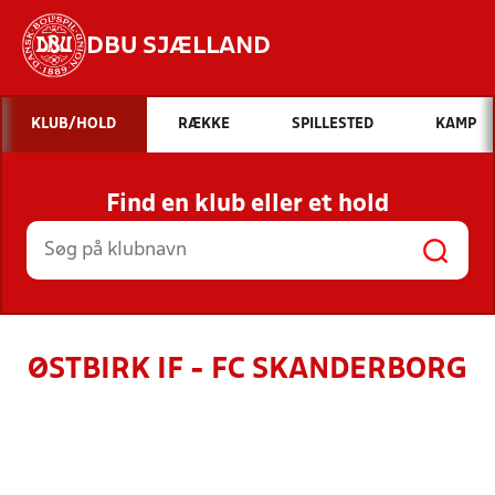
DBU SJÆLLAND
Hvad vil du søge efter?
KLUB/HOLD
RÆKKE
SPILLESTED
KAMP
INDHOLD OG NYHEDER
Find en klub eller et hold
STILLINGER, RESULTATER, KLUBBER OG
HOLD
ØSTBIRK IF - FC SKANDERBORG