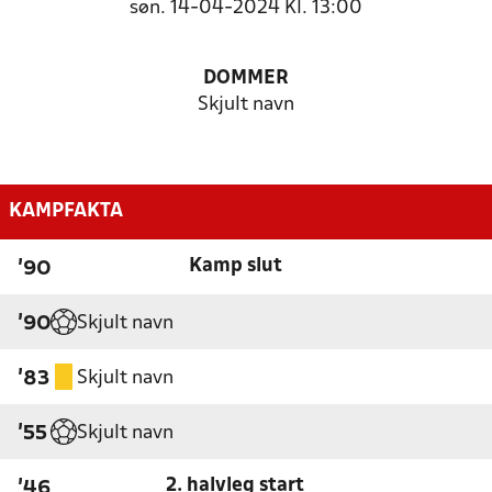
søn. 14-04-2024 Kl. 13:00
DOMMER
Skjult navn
KAMPFAKTA
Kamp slut
'90
Skjult navn
'90
Skjult navn
'83
Skjult navn
'55
2. halvleg start
'46