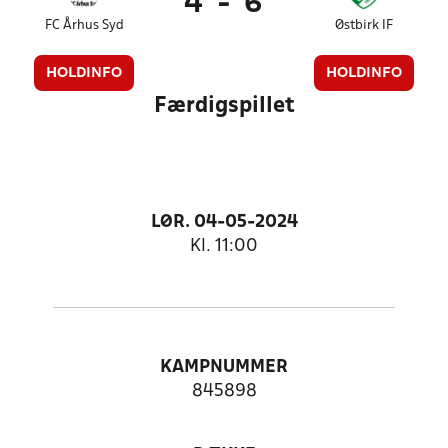
4
-
6
FC Århus Syd
Østbirk IF
HOLDINFO
HOLDINFO
Færdigspillet
LØR. 04-05-2024
Kl. 11:00
KAMPNUMMER
845898