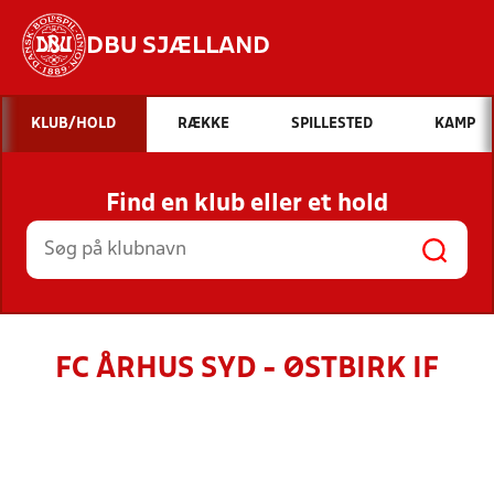
DBU SJÆLLAND
Hvad vil du søge efter?
KLUB/HOLD
RÆKKE
SPILLESTED
KAMP
INDHOLD OG NYHEDER
Find en klub eller et hold
STILLINGER, RESULTATER, KLUBBER OG
HOLD
FC ÅRHUS SYD - ØSTBIRK IF