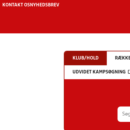
KONTAKT OS
NYHEDSBREV
KLUB/HOLD
RÆKK
UDVIDET KAMPSØGNING