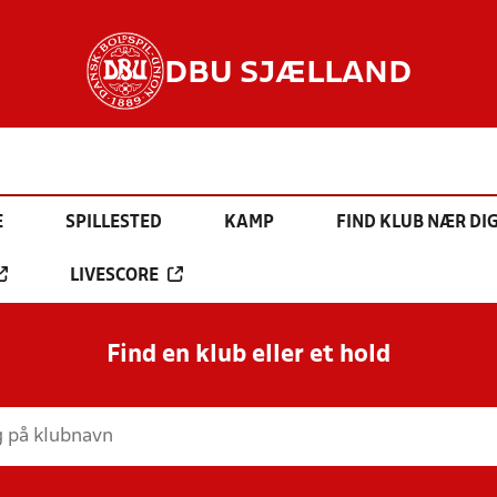
DBU SJÆLLAND
E
SPILLESTED
KAMP
FIND KLUB NÆR DI
LIVESCORE
Find en klub eller et hold