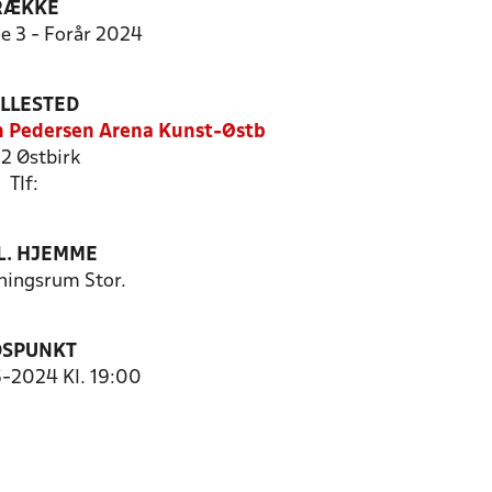
RÆKKE
ie 3 - Forår 2024
ILLESTED
n Pedersen Arena Kunst-Østb
2 Østbirk
Tlf:
. HJEMME
ingsrum Stor.
DSPUNKT
5-2024 Kl. 19:00