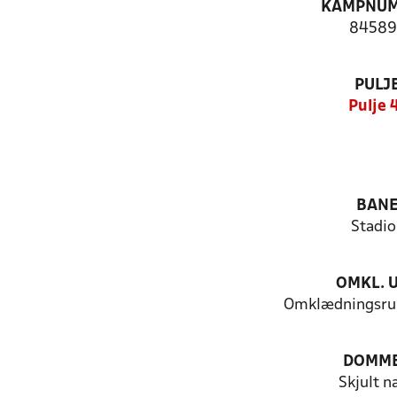
KAMPNU
84589
PULJ
Pulje 
BAN
Stadio
OMKL. 
Omklædningsru
DOMM
Skjult n