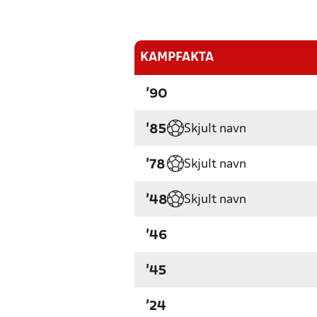
KAMPFAKTA
'90
Skjult navn
'85
Skjult navn
'78
Skjult navn
'48
'46
'45
'24