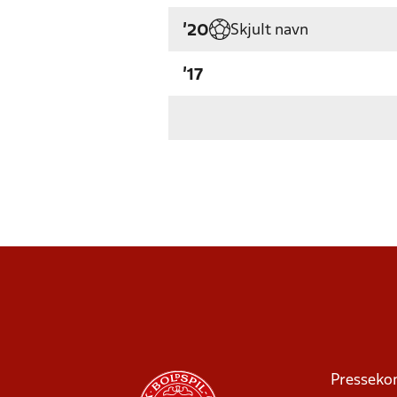
Skjult navn
'20
'17
Presseko