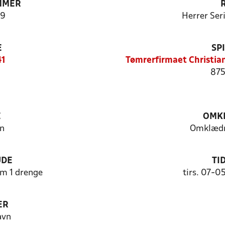
MMER
9
Herrer Ser
E
SP
41
Tømrerfirmaet Christia
875
E
OMKL
n
Omklædn
UDE
TI
m 1 drenge
tirs. 07-0
ER
avn