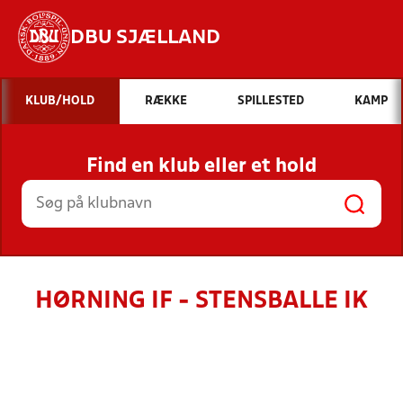
DBU SJÆLLAND
Hvad vil du søge efter?
KLUB/HOLD
RÆKKE
SPILLESTED
KAMP
INDHOLD OG NYHEDER
Find en klub eller et hold
STILLINGER, RESULTATER, KLUBBER OG
HOLD
HØRNING IF - STENSBALLE IK