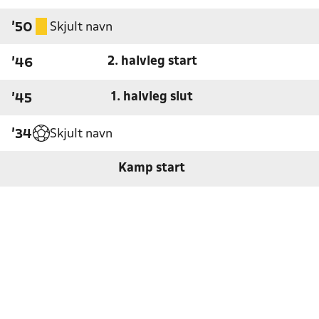
Skjult navn
'50
2. halvleg start
'46
1. halvleg slut
'45
Skjult navn
'34
Kamp start