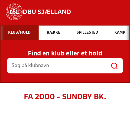
DBU SJÆLLAND
Hvad vil du søge efter?
KLUB/HOLD
RÆKKE
SPILLESTED
KAMP
INDHOLD OG NYHEDER
Find en klub eller et hold
STILLINGER, RESULTATER, KLUBBER OG
HOLD
FA 2000 - SUNDBY BK.