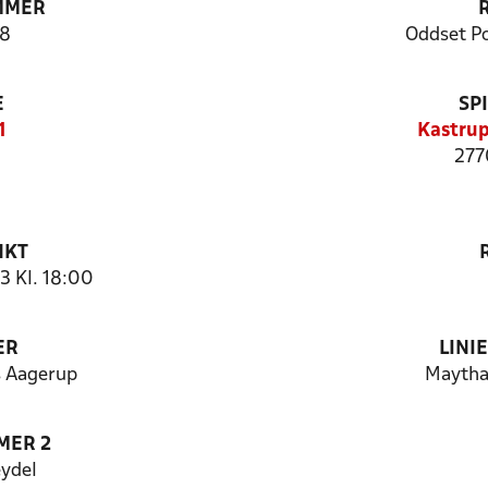
MMER
8
Oddset P
E
SP
1
Kastrup
277
NKT
3 Kl. 18:00
ER
LINI
s Aagerup
Maytha
MER 2
eydel