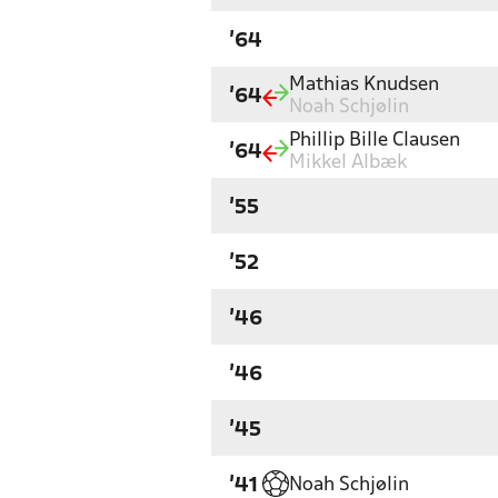
'64
Mathias Knudsen
'64
Noah Schjølin
Phillip Bille Clausen
'64
Mikkel Albæk
'55
'52
'46
'46
'45
Noah Schjølin
'41