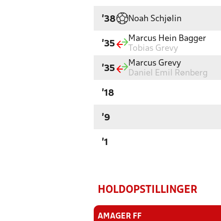
Noah Schjølin
'38
Marcus Hein Bagger
'35
Tobias Grevy
Marcus Grevy
'35
Daniel Emil Rønberg
'18
'9
'1
HOLDOPSTILLINGER
AMAGER FF