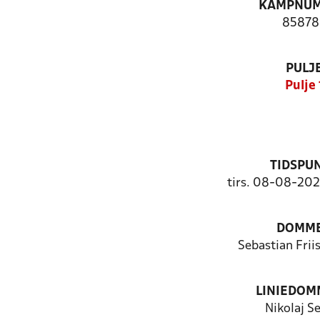
KAMPNU
85878
PULJ
Pulje 
TIDSPU
tirs. 08-08-202
DOMM
Sebastian Frii
LINIEDOM
Nikolaj S