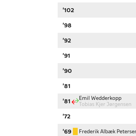
'102
'98
'92
'91
'90
'81
Emil Wedderkopp
'81
Tobias Kjer Jørgensen
'72
Frederik Albæk Peterse
'69