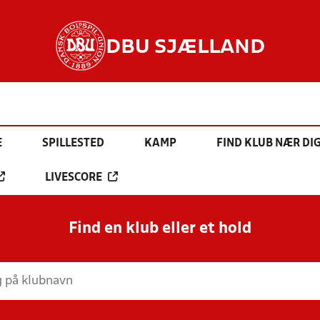
DBU SJÆLLAND
E
SPILLESTED
KAMP
FIND KLUB NÆR DI
LIVESCORE
Find en klub eller et hold