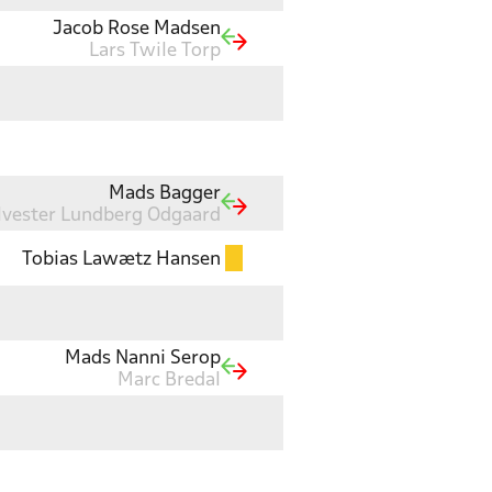
Jacob Rose Madsen
Lars Twile Torp
Mads Bagger
lvester Lundberg Odgaard
Tobias Lawætz Hansen
Mads Nanni Serop
Marc Bredal