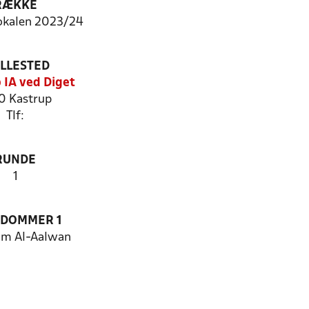
RÆKKE
okalen 2023/24
ILLESTED
 IA ved Diget
0 Kastrup
Tlf:
RUNDE
1
EDOMMER 1
m Al-Aalwan