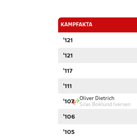
KAMPFAKTA
'121
'121
'117
'111
Oliver Dietrich
'107
Silas Boklund Iversen
'106
'105