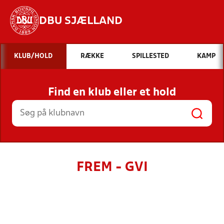
DBU SJÆLLAND
Hvad vil du søge efter?
KLUB/HOLD
RÆKKE
SPILLESTED
KAMP
INDHOLD OG NYHEDER
Find en klub eller et hold
STILLINGER, RESULTATER, KLUBBER OG
HOLD
FREM - GVI