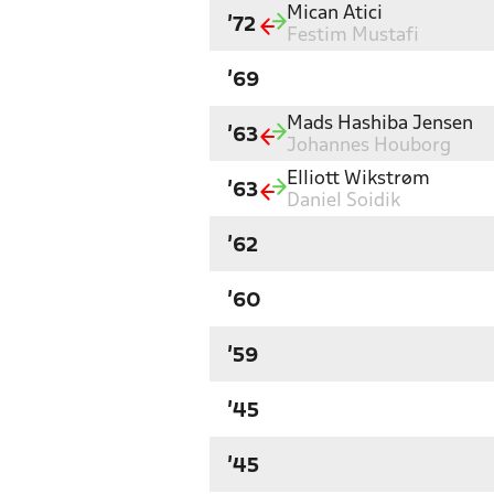
Mican Atici
'72
Festim Mustafi
'69
Mads Hashiba Jensen
'63
Johannes Houborg
Elliott Wikstrøm
'63
Daniel Soidik
'62
'60
'59
'45
'45