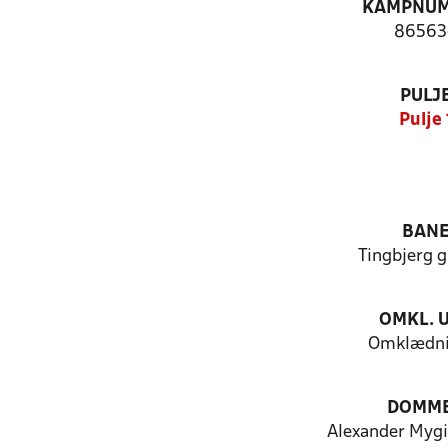
KAMPNU
86563
PULJ
Pulje 
BAN
Tingbjerg 
OMKL. 
Omklædni
DOMM
Alexander Mygi