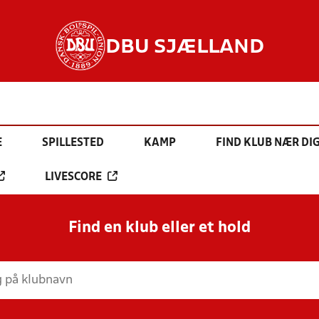
DBU SJÆLLAND
E
SPILLESTED
KAMP
FIND KLUB NÆR DI
LIVESCORE
Find en klub eller et hold