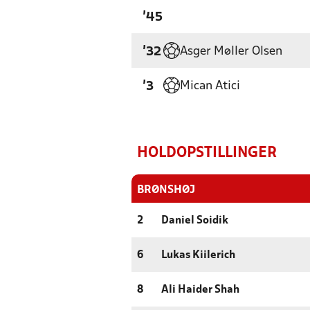
'45
Asger Møller Olsen
'32
Mican Atici
'3
HOLDOPSTILLINGER
BRØNSHØJ
2
Daniel Soidik
6
Lukas Kiilerich
8
Ali Haider Shah