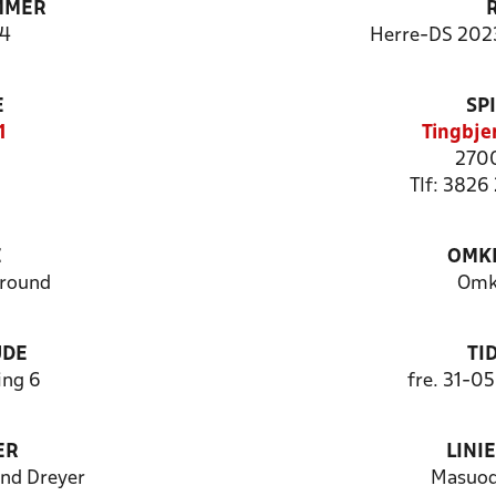
MMER
4
Herre-DS 202
E
SP
1
Tingbje
2700
Tlf: 3826 
E
OMKL
ground
Omk
UDE
TI
ng 6
fre. 31-0
ER
LINI
nd Dreyer
Masuod