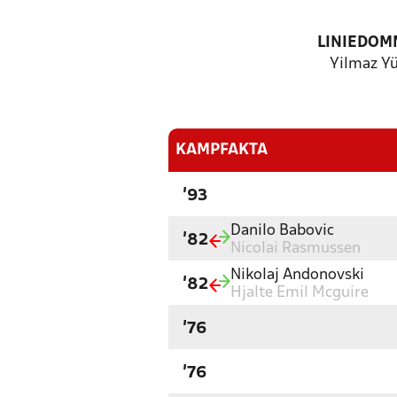
LINIEDOM
Yilmaz Yü
KAMPFAKTA
'93
Danilo Babovic
'82
Nicolai Rasmussen
Nikolaj Andonovski
'82
Hjalte Emil Mcguire
'76
'76