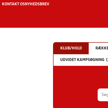
KONTAKT OS
NYHEDSBREV
KLUB/HOLD
RÆKK
UDVIDET KAMPSØGNING