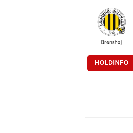
Brønshøj
HOLDINFO