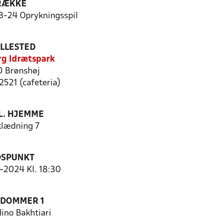
RÆKKE
3-24 Oprykningsspil
ILLESTED
rg Idrætspark
 Brønshøj
2521 (cafeteria)
. HJEMME
lædning 7
DSPUNKT
5-2024 Kl. 18:30
EDOMMER 1
ino Bakhtiari