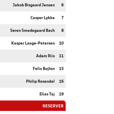
Jakob Bisgaard Jensen
6
Casper Lykke
7
Søren Smedegaard Bach
8
Kasper Laage-Petersen
10
Adam Riis
11
Felix Bojlen
15
Philip Rosendal
16
Elias Taj
19
RESERVER