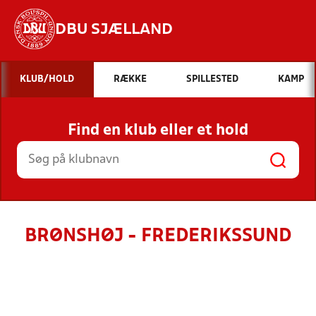
DBU SJÆLLAND
Hvad vil du søge efter?
KLUB/HOLD
RÆKKE
SPILLESTED
KAMP
INDHOLD OG NYHEDER
Find en klub eller et hold
STILLINGER, RESULTATER, KLUBBER OG
HOLD
BRØNSHØJ - FREDERIKSSUND