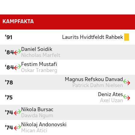
KAMPFAKTA
Laurits Hvidtfeldt Rahbek
'91
Daniel Soidik
'84
Nicholas Marfelt
Festim Mustafi
'84
Oskar Tranberg
Magnus Refskou Danvad
'78
Patrick Dahm Nielsen
Deniz Ates
'75
Axel Uzan
Nikola Bursac
'74
Dawda Ngum
Nikolaj Andonovski
'74
Mican Atici