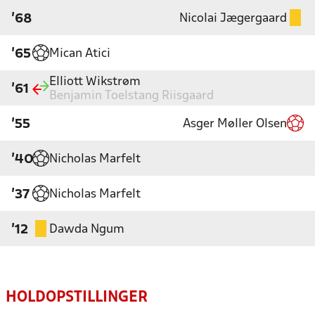
Nicolai Jægergaard
'68
Mican Atici
'65
Elliott Wikstrøm
'61
Benjamin Toelstang Riisgaard
Asger Møller Olsen
'55
Nicholas Marfelt
'40
Nicholas Marfelt
'37
Dawda Ngum
'12
HOLDOPSTILLINGER