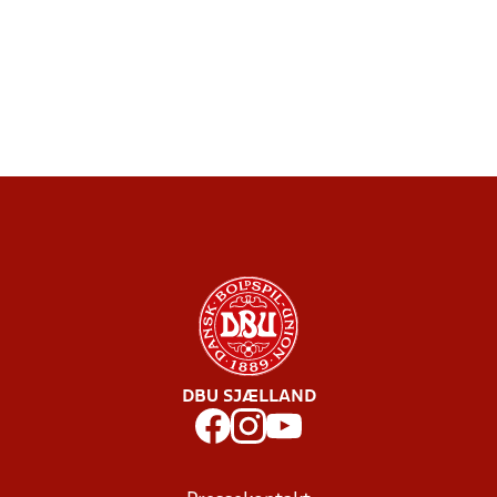
DBU SJÆLLAND