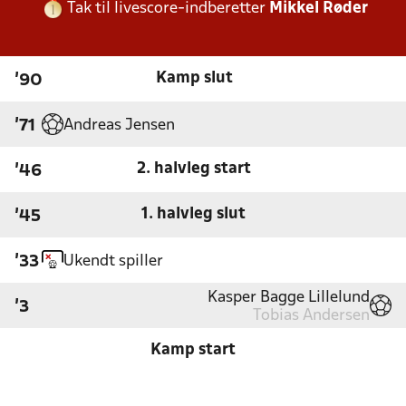
Tak til livescore-indberetter
Mikkel Røder
Kamp slut
'90
Andreas Jensen
'71
2. halvleg start
'46
1. halvleg slut
'45
Ukendt spiller
'33
Kasper Bagge Lillelund
'3
Tobias Andersen
Kamp start