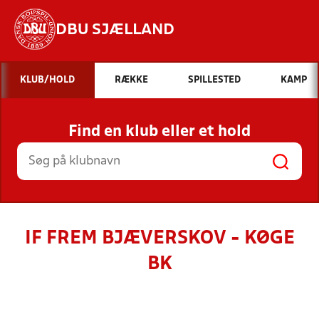
DBU SJÆLLAND
Hvad vil du søge efter?
KLUB/HOLD
RÆKKE
SPILLESTED
KAMP
INDHOLD OG NYHEDER
Find en klub eller et hold
STILLINGER, RESULTATER, KLUBBER OG
HOLD
IF FREM BJÆVERSKOV - KØGE
BK