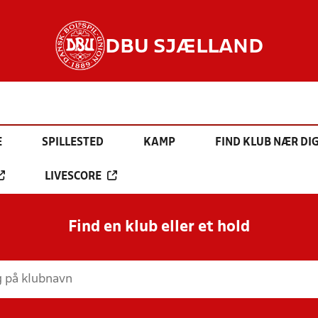
DBU SJÆLLAND
E
SPILLESTED
KAMP
FIND KLUB NÆR DI
LIVESCORE
Find en klub eller et hold