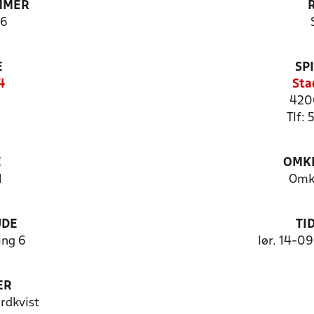
MMER
6
E
SP
4
Sta
420
Tlf:
E
OMKL
1
Omk
UDE
TI
ng 6
lør. 14-0
ER
rdkvist