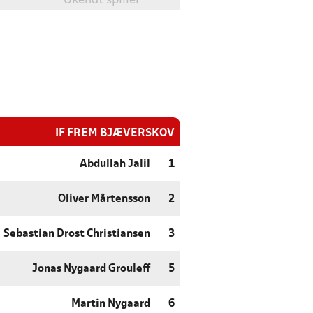
Ukendt spiller
IF FREM BJÆVERSKOV
Abdullah Jalil
1
Oliver Mårtensson
2
Sebastian Drost Christiansen
3
Jonas Nygaard Grouleff
5
Martin Nygaard
6