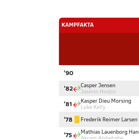
KAMPFAKTA
'90
Casper Jensen
'82
Jasmin Hodzic
Kasper Dieu Morsing
'81
Luke Kelly
Frederik Reimer Larsen
'78
Mathias Lauenborg Han
'75
Akram Alshehabe