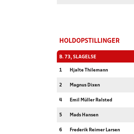
HOLDOPSTILLINGER
B. 73, SLAGELSE
1
Hjalte Thilemann
2
Magnus Dixen
4
Emil Müller Ralsted
5
Mads Hansen
6
Frederik Reimer Larsen