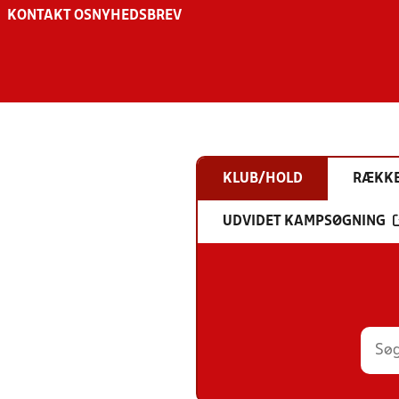
KONTAKT OS
NYHEDSBREV
KLUB/HOLD
RÆKK
UDVIDET KAMPSØGNING