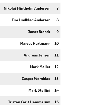
Nikolaj Flintholm Andersen
7
Tim Lindblad Andersen
8
Jonas Brandt
9
Marcus Hartmann
10
Andreas Jensen
11
Mark Møller
12
Casper Wernblad
13
Mark Stellini
14
Tristan Carit Hammerum
16