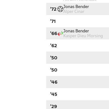
Jonas Bender
'72
Alper Cinar
'71
Jonas Bender
'66
Kasper Dieu Morsing
'62
'50
'50
'46
'45
'29