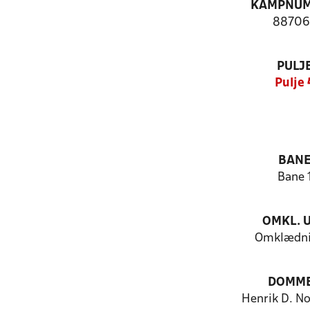
KAMPNU
88706
PULJ
Pulje 
BAN
Bane 
OMKL. 
Omklædni
DOMM
Henrik D. No