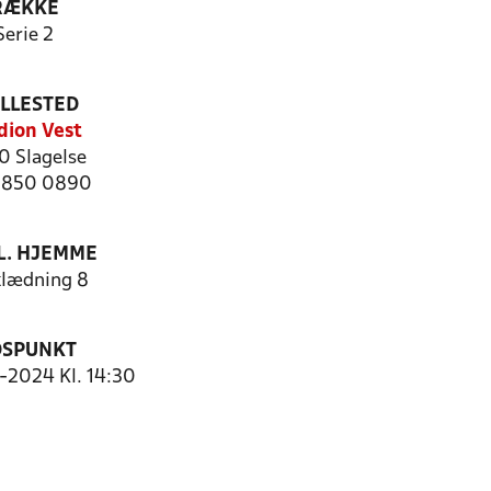
RÆKKE
Serie 2
ILLESTED
dion Vest
0 Slagelse
 5850 0890
. HJEMME
lædning 8
DSPUNKT
9-2024 Kl. 14:30