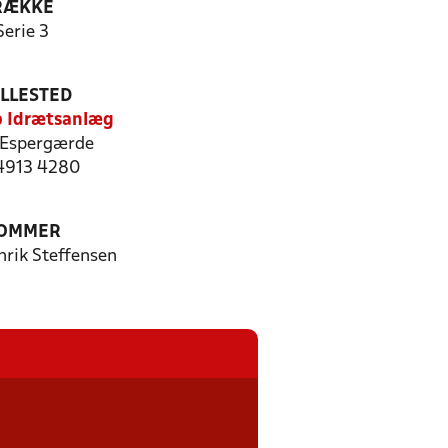
RÆKKE
Serie 3
ILLESTED
 Idrætsanlæg
Espergærde
 4913 4280
OMMER
rik Steffensen