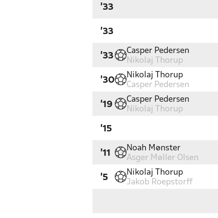
'33
'33
Casper Pedersen
'33
Nikolaj Thorup
Nikolaj Thorup
'30
Casper Pedersen
Casper Pedersen
'19
Nikolaj Thorup
'15
Noah Mønster
'11
Asger Møller Olsen
Nikolaj Thorup
'5
Jakob Roepstorff