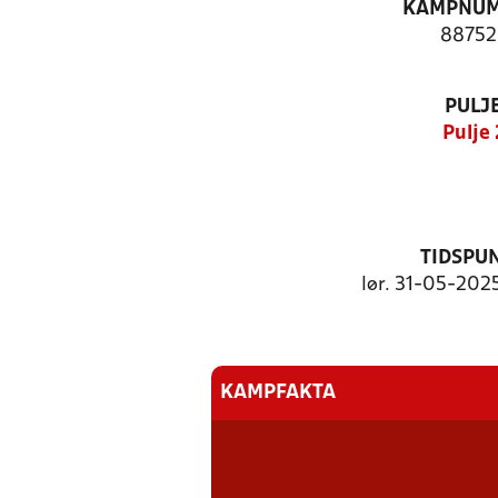
KAMPNU
88752
PULJ
Pulje 
TIDSPU
lør. 31-05-2025
KAMPFAKTA