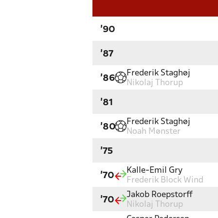
'90
'87
Frederik Staghøj
'86
Nikolaj Thorup
'81
Frederik Staghøj
'80
Noah Mønster
'75
Kalle-Emil Gry
'70
Frederik Block Wind
Jakob Roepstorff
'70
Nikolaj Thorup