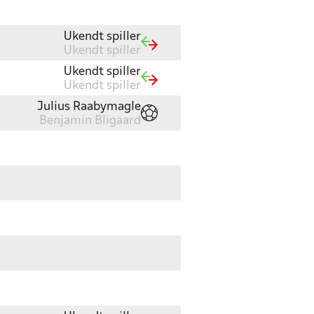
Ukendt spiller
Ukendt spiller
Ukendt spiller
Ukendt spiller
Julius Raabymagle
Benjamin Bligaard