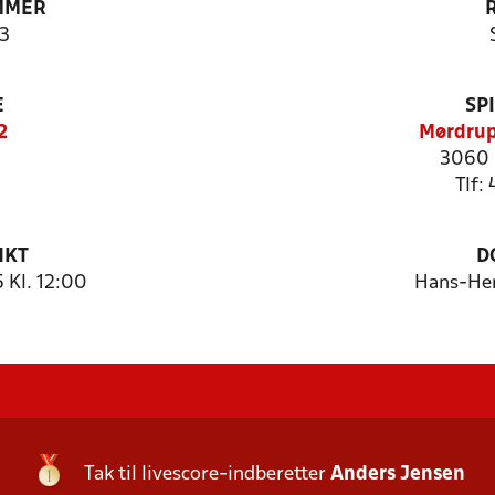
MMER
3
E
SP
2
Mørdrup
3060 
Tlf:
NKT
D
 Kl. 12:00
Hans-Hen
Tak til livescore-indberetter
Anders Jensen