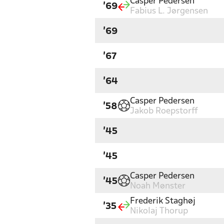
Casper Pedersen
'69
Fabius L. Jørgensen
'69
'67
'64
Casper Pedersen
'58
Jakob Roepstorff
'45
'45
Casper Pedersen
'45
Noah Mønster
Frederik Staghøj
'35
Nikolaj Thorup