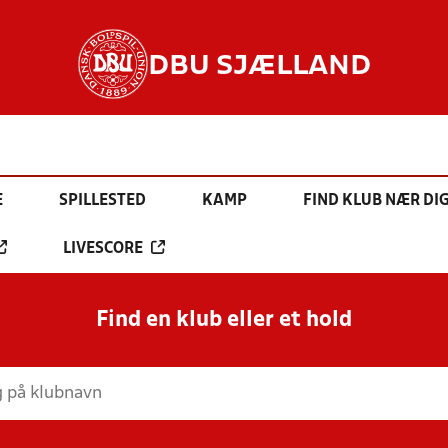
DBU SJÆLLAND
E
SPILLESTED
KAMP
FIND KLUB NÆR DI
LIVESCORE
Find en klub eller et hold