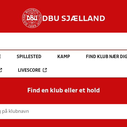
DBU SJÆLLAND
E
SPILLESTED
KAMP
FIND KLUB NÆR DI
LIVESCORE
Find en klub eller et hold