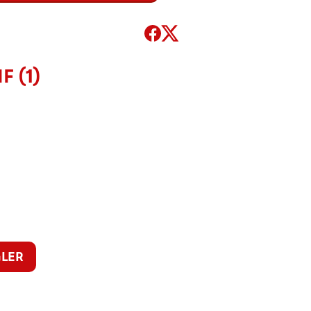
F (1)
LER