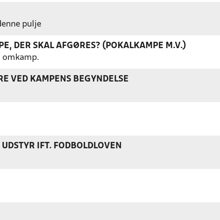
 denne pulje
E, DER SKAL AFGØRES? (POKALKAMPE M.V.)
gen omkamp.
ERE VED KAMPENS BEGYNDELSE
S UDSTYR IFT. FODBOLDLOVEN