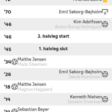
Emil Søborg-Bøjholm
'70
Kim Adolfssen
'46
Anton Borup Holmquist
2. halvleg start
'46
1. halvleg slut
'45
Malthe Jensen
'34
Mads Steensen
Emil Søborg-Bøjholm
'26
Jakob Horsmann
Malthe Jensen
'18
Magnus Højgaard
Kenneth Nielsen
'14
Josvein Sivertsen
Sebastian Beyer