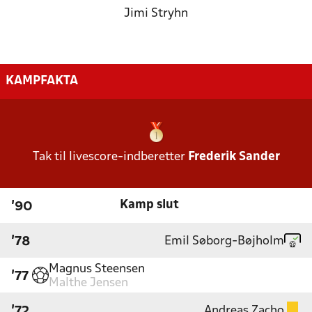
Jimi Stryhn
KAMPFAKTA
Tak til livescore-indberetter
Frederik Sander
Kamp slut
'90
Emil Søborg-Bøjholm
'78
Magnus Steensen
'77
Malthe Jensen
Andreas Zacho
'72