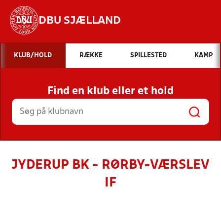
DBU SJÆLLAND
Hvad vil du søge efter?
KLUB/HOLD
RÆKKE
SPILLESTED
KAMP
INDHOLD OG NYHEDER
Find en klub eller et hold
STILLINGER, RESULTATER, KLUBBER OG
HOLD
JYDERUP BK - RØRBY-VÆRSLEV
IF