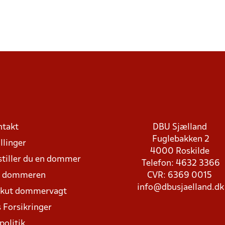
ntakt
DBU Sjælland
Fuglebakken 2
llinger
4000 Roskilde
stiller du en dommer
Telefon: 4632 3366
d dommeren
CVR: 6369 0015
info@dbusjaelland.dk
Akut dommervagt
 Forsikringer
politik