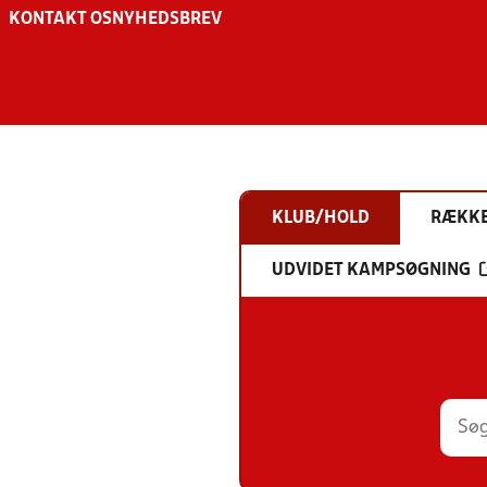
KONTAKT OS
NYHEDSBREV
KLUB/HOLD
RÆKK
UDVIDET KAMPSØGNING