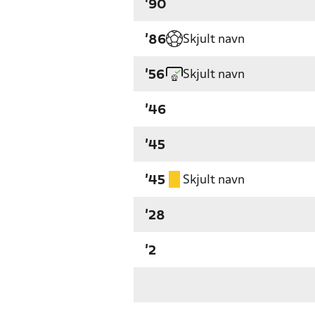
'90
Skjult navn
'86
Skjult navn
'56
'46
'45
Skjult navn
'45
'28
'2