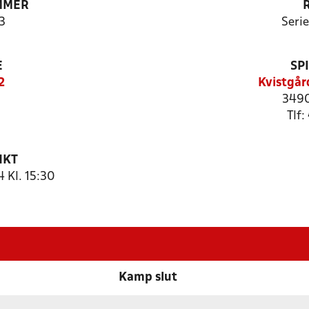
MMER
3
Serie
E
SP
2
Kvistgår
3490
Tlf:
NKT
 Kl. 15:30
Kamp slut