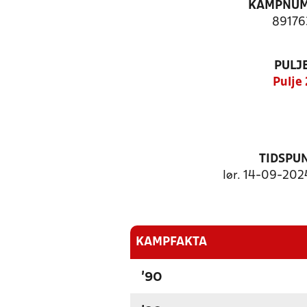
KAMPNU
89176
PULJ
Pulje 
TIDSPU
lør. 14-09-2024
KAMPFAKTA
'90