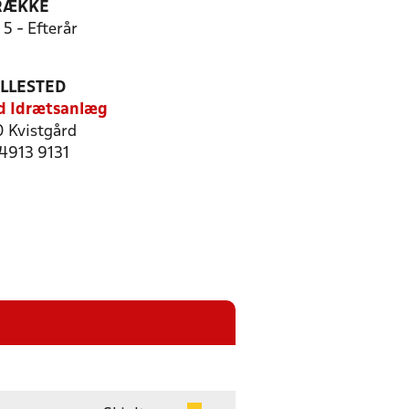
RÆKKE
 5 - Efterår
ILLESTED
d Idrætsanlæg
 Kvistgård
 4913 9131