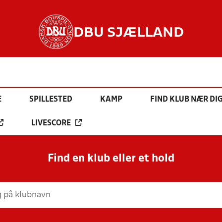
DBU SJÆLLAND
E
SPILLESTED
KAMP
FIND KLUB NÆR DI
LIVESCORE
Find en klub eller et hold