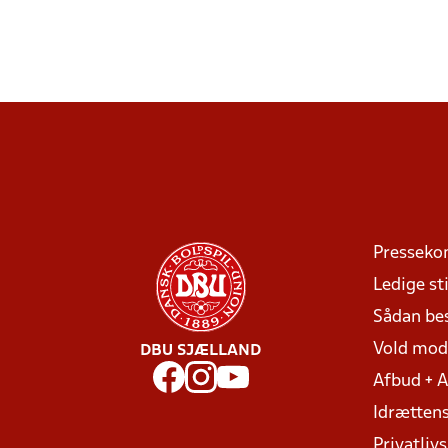
Presseko
Ledige sti
Sådan be
Vold mo
DBU SJÆLLAND
Afbud + 
Idrættens
Privatlivs