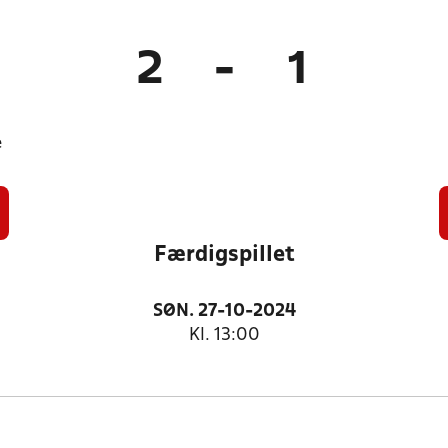
2
-
1
e
Færdigspillet
SØN. 27-10-2024
Kl. 13:00