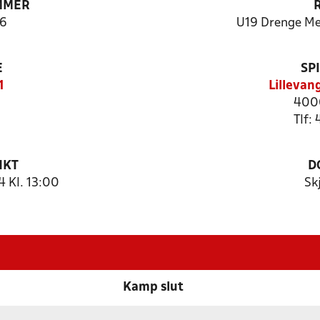
MMER
6
U19 Drenge Me
E
SP
1
Lillevan
4000
Tlf:
NKT
D
 Kl. 13:00
Sk
Kamp slut