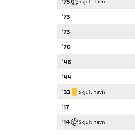
Skjult navn
'75
'73
'73
'70
'46
'44
Skjult navn
'33
'17
Skjult navn
'14