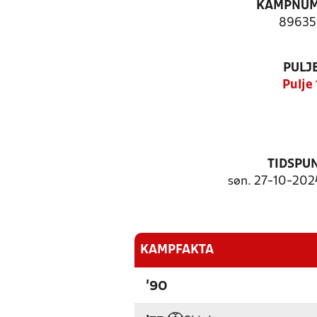
KAMPNU
89635
PULJ
Pulje 
TIDSPU
søn. 27-10-2024
KAMPFAKTA
'90