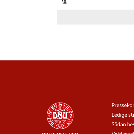
'8
Presseko
Ledige sti
Sådan be