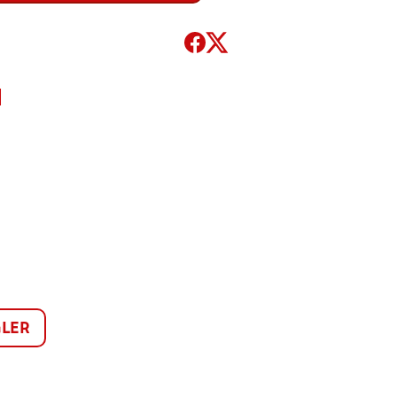
N
LER