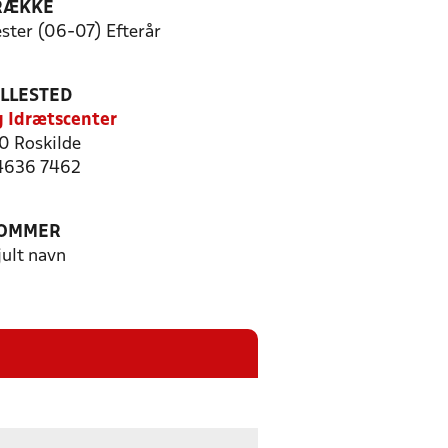
RÆKKE
ster (06-07) Efterår
ILLESTED
g Idrætscenter
 Roskilde
 4636 7462
OMMER
jult navn