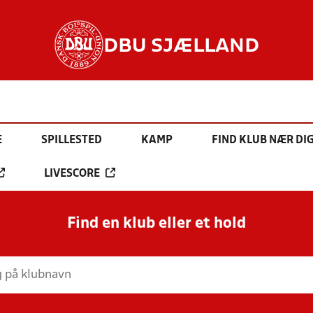
DBU SJÆLLAND
E
SPILLESTED
KAMP
FIND KLUB NÆR DI
LIVESCORE
Find en klub eller et hold