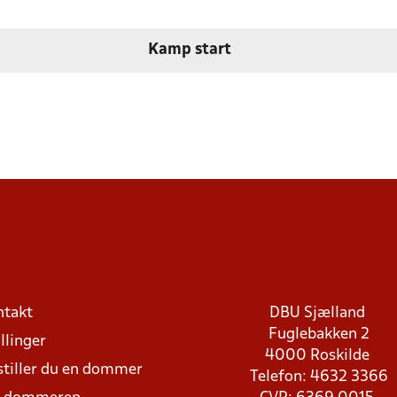
Kamp start
ntakt
DBU Sjælland
Fuglebakken 2
llinger
4000 Roskilde
stiller du en dommer
Telefon: 4632 3366