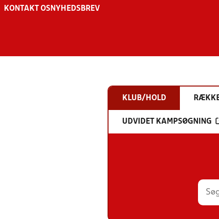
KONTAKT OS
NYHEDSBREV
KLUB/HOLD
RÆKK
UDVIDET KAMPSØGNING