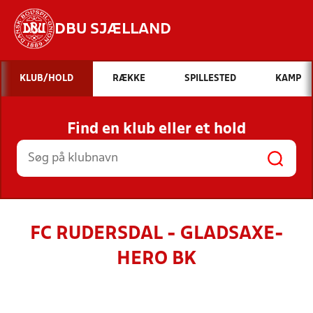
DBU SJÆLLAND
Hvad vil du søge efter?
KLUB/HOLD
RÆKKE
SPILLESTED
KAMP
INDHOLD OG NYHEDER
Find en klub eller et hold
STILLINGER, RESULTATER, KLUBBER OG
HOLD
FC RUDERSDAL - GLADSAXE-
HERO BK