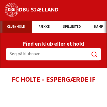
DBU SJÆLLAND
Hvad vil du søge efter?
KLUB/HOLD
RÆKKE
SPILLESTED
KAMP
INDHOLD OG NYHEDER
Find en klub eller et hold
STILLINGER, RESULTATER, KLUBBER OG
HOLD
FC HOLTE - ESPERGÆRDE IF