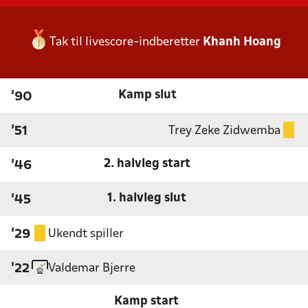
Tak til livescore-indberetter
Khanh Hoang
Kamp slut
'90
Trey Zeke Zidwemba
'51
2. halvleg start
'46
1. halvleg slut
'45
Ukendt spiller
'29
Valdemar Bjerre
'22
Kamp start