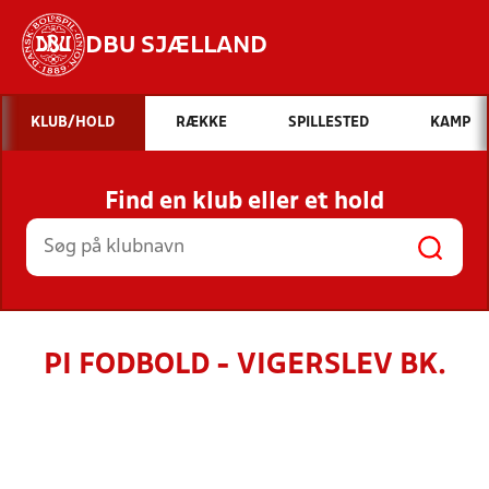
DBU SJÆLLAND
Hvad vil du søge efter?
KLUB/HOLD
RÆKKE
SPILLESTED
KAMP
INDHOLD OG NYHEDER
Find en klub eller et hold
STILLINGER, RESULTATER, KLUBBER OG
HOLD
PI FODBOLD - VIGERSLEV BK.