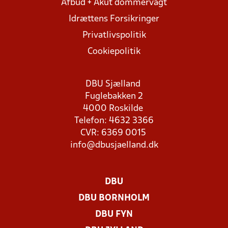
Afbud + Akut dommervagt
Idrættens Forsikringer
Privatlivspolitik
Cookiepolitik
DBU Sjælland
Fuglebakken 2
4000 Roskilde
Telefon: 4632 3366
CVR: 6369 0015
info@dbusjaelland.dk
DBU
DBU BORNHOLM
DBU FYN