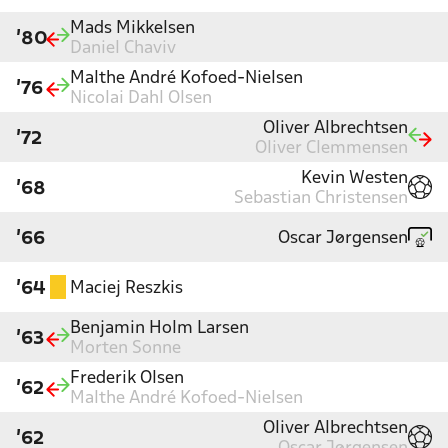
Mads Mikkelsen
'80
Daniel Chaviv
Malthe André Kofoed-Nielsen
'76
Nicolai Dahl Olsen
Oliver Albrechtsen
'72
Oliver Clemmensen
Kevin Westen
'68
Sebastian Christensen
Oscar Jørgensen
'66
Maciej Reszkis
'64
Benjamin Holm Larsen
'63
Morten Sonne
Frederik Olsen
'62
Malthe André Kofoed-Nielsen
Oliver Albrechtsen
'62