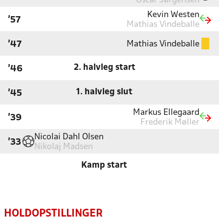
Oscar Jørgensen
Kevin Westen
'57
Mathias Vindeballe
Mathias Vindeballe
'47
2. halvleg start
'46
1. halvleg slut
'45
Markus Ellegaard
'39
Frederik Møller
Nicolai Dahl Olsen
'33
Nikolaj Madsen
Kamp start
HOLDOPSTILLINGER