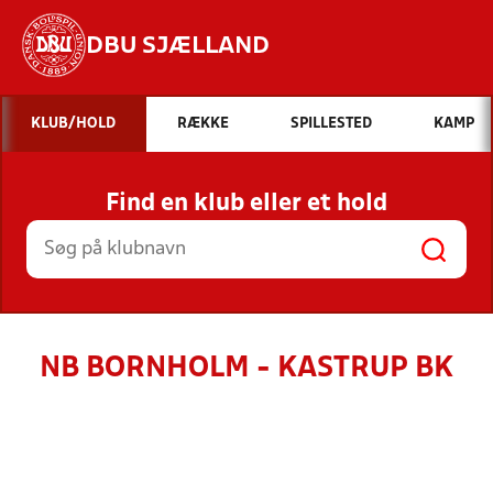
DBU SJÆLLAND
Hvad vil du søge efter?
KLUB/HOLD
RÆKKE
SPILLESTED
KAMP
INDHOLD OG NYHEDER
Find en klub eller et hold
STILLINGER, RESULTATER, KLUBBER OG
HOLD
NB BORNHOLM - KASTRUP BK