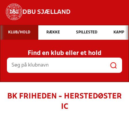
DBU SJÆLLAND
Hvad vil du søge efter?
KLUB/HOLD
RÆKKE
SPILLESTED
KAMP
INDHOLD OG NYHEDER
Find en klub eller et hold
STILLINGER, RESULTATER, KLUBBER OG
HOLD
BK FRIHEDEN - HERSTEDØSTER
IC