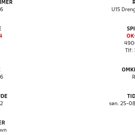
MMER
6
U15 Dreng
E
SP
4
OK+
490
Tlf:
E
OMKL
06
UDE
TI
2
søn. 25-0
ER
avn