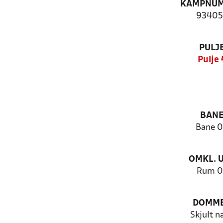
KAMPNU
93405
PULJ
Pulje 
BAN
Bane 
OMKL. 
Rum 0
DOMM
Skjult n