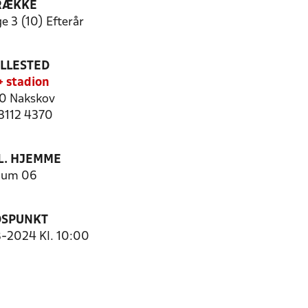
RÆKKE
e 3 (10) Efterår
ILLESTED
 stadion
0 Nakskov
 3112 4370
. HJEMME
Rum 06
DSPUNKT
8-2024 Kl. 10:00