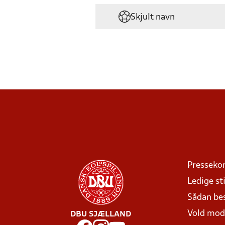
Skjult navn
Presseko
Ledige sti
Sådan be
Vold mo
DBU SJÆLLAND