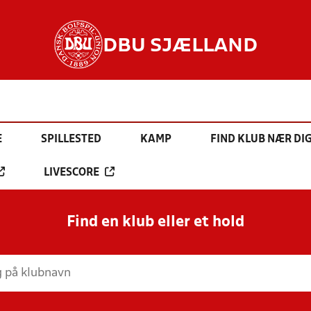
DBU SJÆLLAND
E
SPILLESTED
KAMP
FIND KLUB NÆR DI
LIVESCORE
Find en klub eller et hold