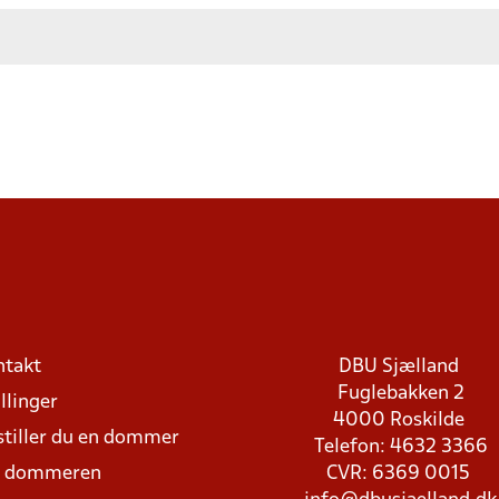
ntakt
DBU Sjælland
Fuglebakken 2
llinger
4000 Roskilde
stiller du en dommer
Telefon: 4632 3366
d dommeren
CVR: 6369 0015