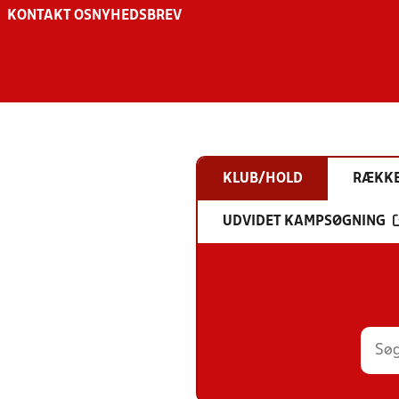
KONTAKT OS
NYHEDSBREV
KLUB/HOLD
RÆKK
UDVIDET KAMPSØGNING