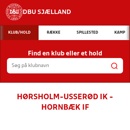
DBU SJÆLLAND
Hvad vil du søge efter?
KLUB/HOLD
RÆKKE
SPILLESTED
KAMP
INDHOLD OG NYHEDER
Find en klub eller et hold
STILLINGER, RESULTATER, KLUBBER OG
HOLD
HØRSHOLM-USSERØD IK -
HORNBÆK IF