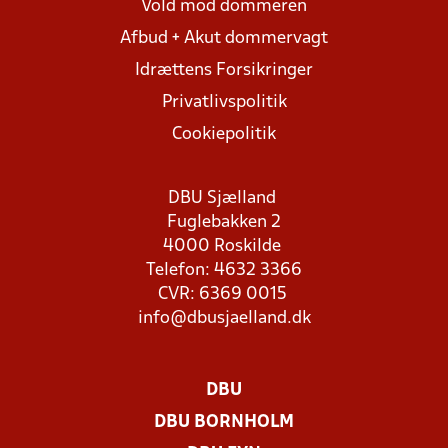
Vold mod dommeren
Afbud + Akut dommervagt
Idrættens Forsikringer
Privatlivspolitik
Cookiepolitik
DBU Sjælland
Fuglebakken 2
4000 Roskilde
Telefon: 4632 3366
CVR: 6369 0015
info@dbusjaelland.dk
DBU
DBU BORNHOLM