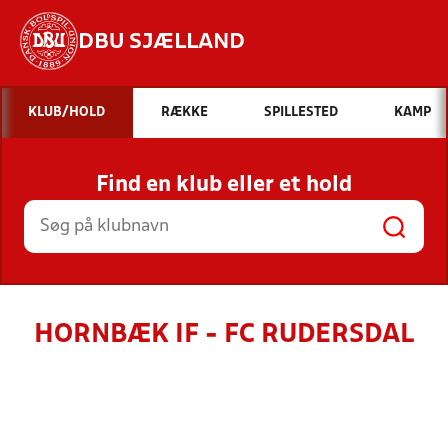
DBU SJÆLLAND
Hvad vil du søge efter?
KLUB/HOLD
RÆKKE
SPILLESTED
KAMP
INDHOLD OG NYHEDER
Find en klub eller et hold
STILLINGER, RESULTATER, KLUBBER OG
HOLD
HORNBÆK IF - FC RUDERSDAL