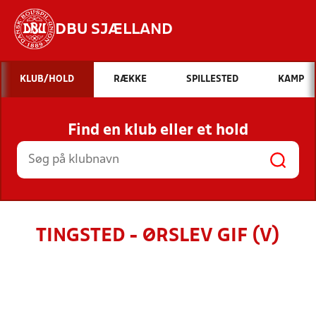
DBU SJÆLLAND
Hvad vil du søge efter?
KLUB/HOLD
RÆKKE
SPILLESTED
KAMP
INDHOLD OG NYHEDER
Find en klub eller et hold
STILLINGER, RESULTATER, KLUBBER OG
HOLD
TINGSTED - ØRSLEV GIF (V)