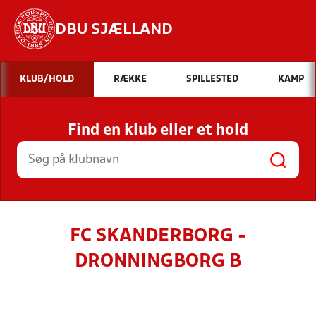
DBU SJÆLLAND
Hvad vil du søge efter?
KLUB/HOLD
RÆKKE
SPILLESTED
KAMP
INDHOLD OG NYHEDER
Find en klub eller et hold
STILLINGER, RESULTATER, KLUBBER OG
HOLD
FC SKANDERBORG -
DRONNINGBORG B