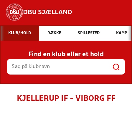
DBU SJÆLLAND
Hvad vil du søge efter?
KLUB/HOLD
RÆKKE
SPILLESTED
KAMP
INDHOLD OG NYHEDER
Find en klub eller et hold
STILLINGER, RESULTATER, KLUBBER OG
HOLD
KJELLERUP IF - VIBORG FF