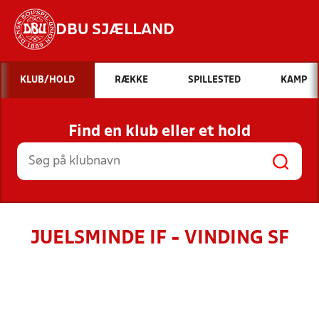
DBU SJÆLLAND
Hvad vil du søge efter?
KLUB/HOLD
RÆKKE
SPILLESTED
KAMP
INDHOLD OG NYHEDER
Find en klub eller et hold
STILLINGER, RESULTATER, KLUBBER OG
HOLD
JUELSMINDE IF - VINDING SF