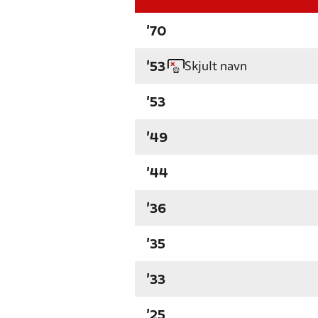
'70
Skjult navn
'53
'53
'49
'44
'36
'35
'33
'25