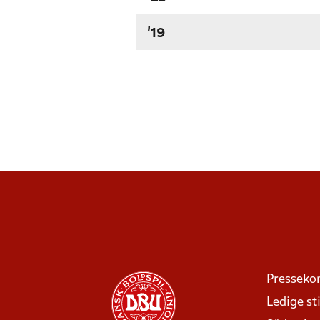
'19
Presseko
Ledige sti