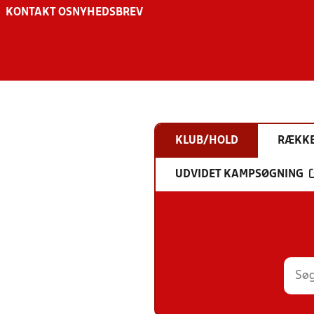
KONTAKT OS
NYHEDSBREV
KLUB/HOLD
RÆKK
UDVIDET KAMPSØGNING