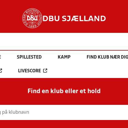
DBU SJÆLLAND
E
SPILLESTED
KAMP
FIND KLUB NÆR DI
LIVESCORE
Find en klub eller et hold