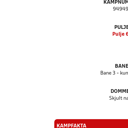
KAMPNU
94949
PULJ
Pulje 
BAN
Bane 3 - ku
DOMM
Skjult n
KAMPFAKTA