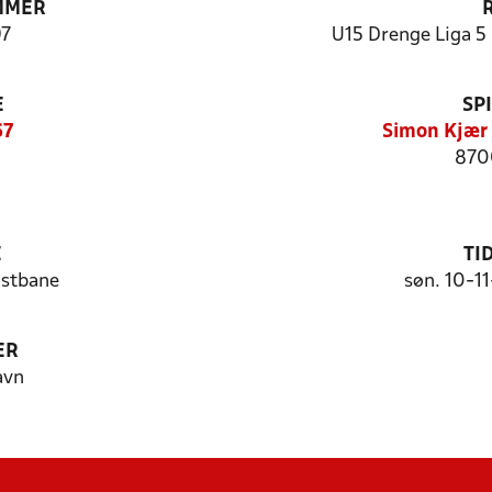
MMER
7
U15 Drenge Liga 5 
E
SP
67
Simon Kjær 
870
E
TI
nstbane
søn. 10-1
ER
avn