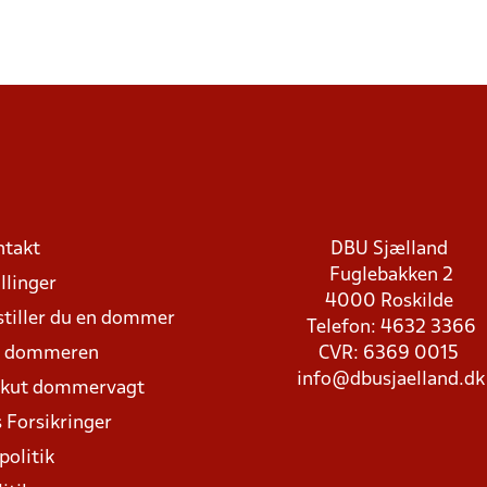
ntakt
DBU Sjælland
Fuglebakken 2
llinger
4000 Roskilde
stiller du en dommer
Telefon: 4632 3366
d dommeren
CVR: 6369 0015
info@dbusjaelland.dk
Akut dommervagt
 Forsikringer
politik