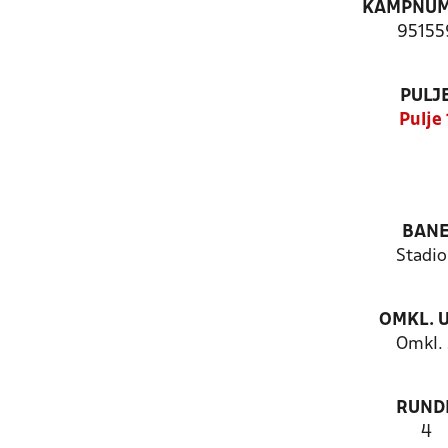
KAMPNU
95155
PULJ
Pulje 
BAN
Stadio
OMKL. 
Omkl. 
RUND
4