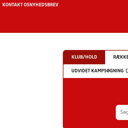
KONTAKT OS
NYHEDSBREV
KLUB/HOLD
RÆKK
UDVIDET KAMPSØGNING