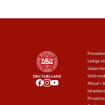
Presseko
Ledige sti
Sådan be
Vold mo
DBU SJÆLLAND
Afbud + 
Idrættens
Privatlivs