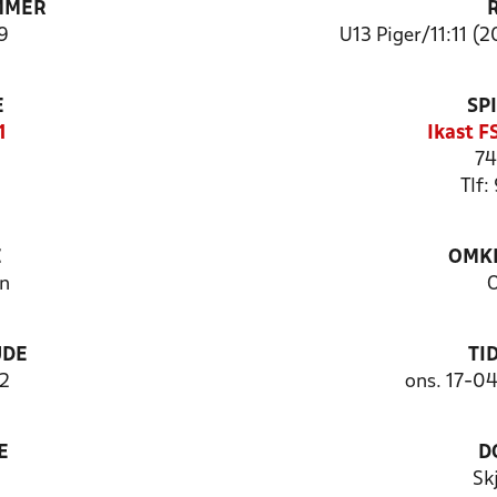
MMER
9
U13 Piger/11:11 (2
E
SP
1
Ikast F
74
Tlf:
E
OMKL
n
O
UDE
TI
2
ons. 17-0
E
D
Sk