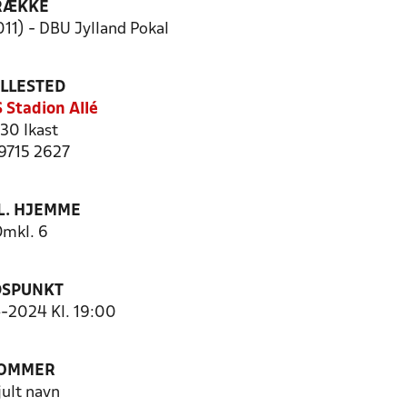
RÆKKE
011) - DBU Jylland Pokal
ILLESTED
S Stadion Allé
30 Ikast
 9715 2627
. HJEMME
mkl. 6
DSPUNKT
4-2024 Kl. 19:00
OMMER
jult navn