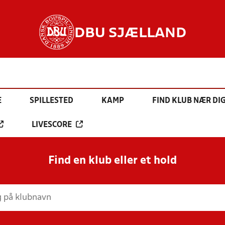
DBU SJÆLLAND
E
SPILLESTED
KAMP
FIND KLUB NÆR DI
LIVESCORE
Find en klub eller et hold