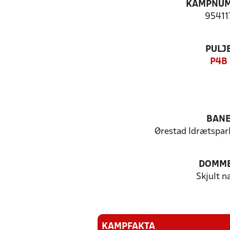
KAMPNU
95411
PULJ
P4B
BAN
Ørestad Idrætspark
DOMM
Skjult n
KAMPFAKTA