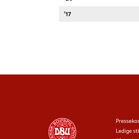
'17
Presseko
Ledige sti