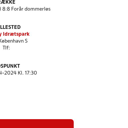
RÆKKE
1) 8:8 Forår dommerløs
ILLESTED
 Idrætspark
København S
Tlf:
DSPUNKT
4-2024 Kl. 17:30