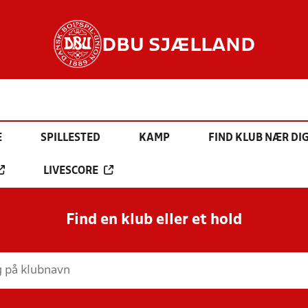
DBU SJÆLLAND
E
SPILLESTED
KAMP
FIND KLUB NÆR DI
LIVESCORE
Find en klub eller et hold