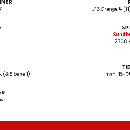
MMER
7
U13 Drenge 4 (1
E
SP
Sundby
2300 
E
TI
 (8:8 bane 1)
man. 15-0
ER
avn