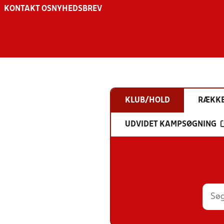
KONTAKT OS
NYHEDSBREV
KLUB/HOLD
RÆKK
UDVIDET KAMPSØGNING