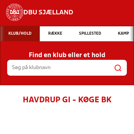
DBU SJÆLLAND
Hvad vil du søge efter?
KLUB/HOLD
RÆKKE
SPILLESTED
KAMP
INDHOLD OG NYHEDER
Find en klub eller et hold
STILLINGER, RESULTATER, KLUBBER OG
HOLD
HAVDRUP GI - KØGE BK