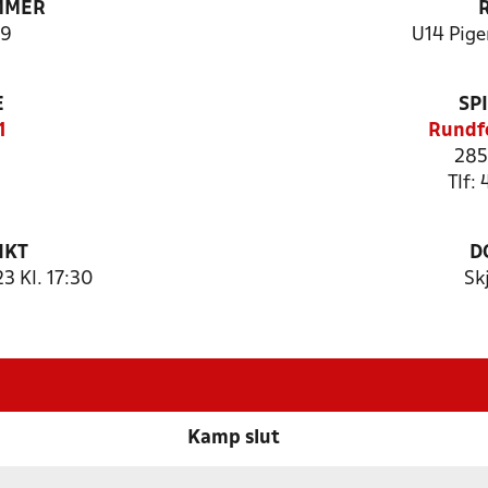
MMER
9
U14 Piger
E
SP
1
Rundfo
28
Tlf:
NKT
D
 Kl. 17:30
Sk
Kamp slut