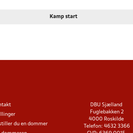
Kamp start
ntakt
DBU Sjælland
Fuglebakken 2
llinger
4000 Roskilde
stiller du en dommer
Telefon: 4632 3366