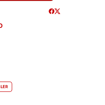
D
LER