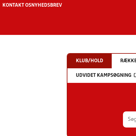
KONTAKT OS
NYHEDSBREV
KLUB/HOLD
RÆKK
UDVIDET KAMPSØGNING