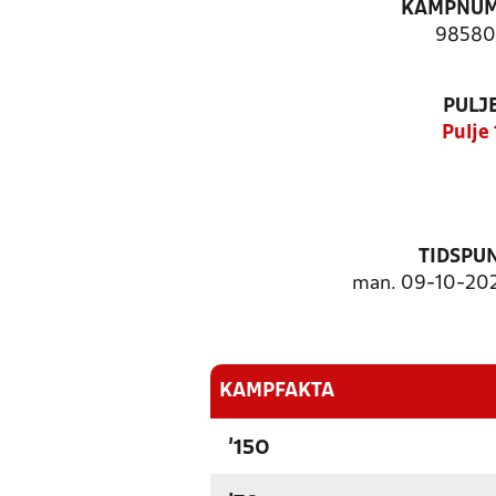
KAMPNU
98580
PULJ
Pulje 
TIDSPU
man. 09-10-2023
KAMPFAKTA
'150