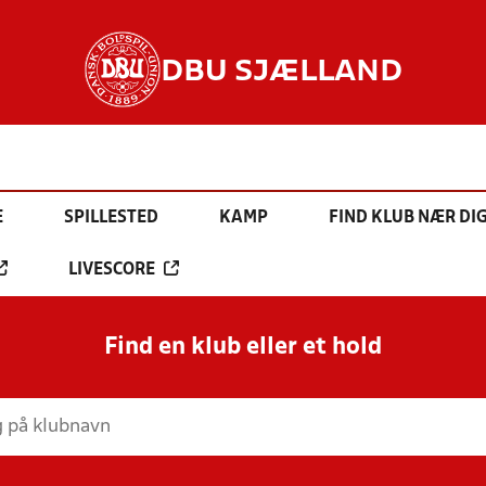
DBU SJÆLLAND
E
SPILLESTED
KAMP
FIND KLUB NÆR DI
LIVESCORE
Find en klub eller et hold