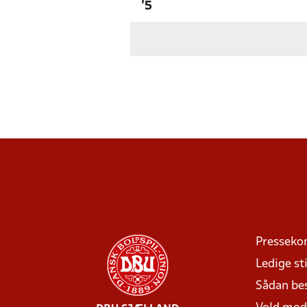
'5
Presseko
Ledige sti
Sådan be