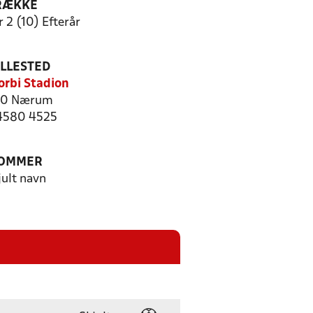
RÆKKE
 2 (10) Efterår
ILLESTED
rbi Stadion
50 Nærum
 4580 4525
OMMER
jult navn