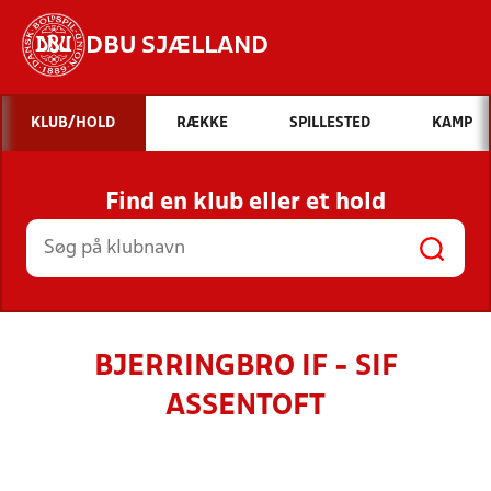
DBU SJÆLLAND
Hvad vil du søge efter?
KLUB/HOLD
RÆKKE
SPILLESTED
KAMP
INDHOLD OG NYHEDER
Find en klub eller et hold
STILLINGER, RESULTATER, KLUBBER OG
HOLD
BJERRINGBRO IF - SIF
ASSENTOFT